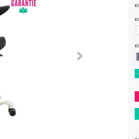
K
K
Kl