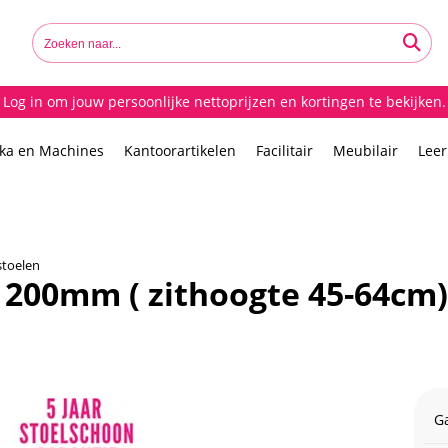
Log in om jouw persoonlijke nettoprijzen en kortingen te bekijken.
ika en Machines
Kantoorartikelen
Facilitair
Meubilair
Lee
toelen
 200mm ( zithoogte 45-64cm) -
G