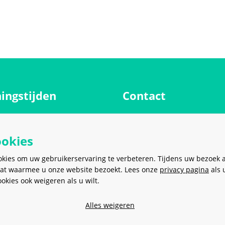
ingstijden
Contact
Meerkantoor B.V.
g
9.00 - 17.00 uur
Meer en Duin 38
ookies
9.00 - 17.00 uur
2163 HC
Lisse
Nederland
ag
9.00 - 17.00 uur
okies om uw gebruikerservaring te verbeteren. Tijdens uw bezoek 
at waarmee u onze website bezoekt. Lees onze
dag
9.00 - 17.00 uur
privacy pagina
als 
sales@meerkantoor.nl
kies ook weigeren als u wilt.
9.00 - 17.00 uur
0252 - 62 80 00
g
Gesloten
Alles weigeren
06 - 20 18 28 97
Gesloten