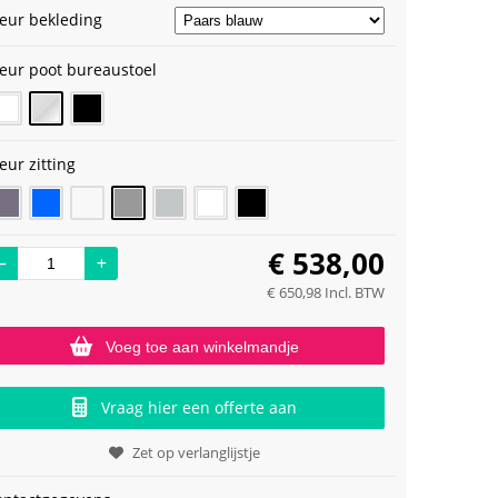
leur bekleding
leur poot bureaustoel
eur zitting
€
538,00
€
650,98
Incl. BTW
Voeg toe aan winkelmandje
Vraag hier een offerte aan
Zet op verlanglijstje