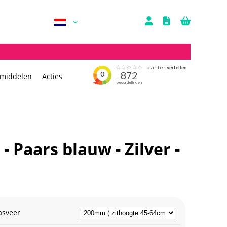
rmiddelen
Acties
 Paars blauw - Zilver -
asveer