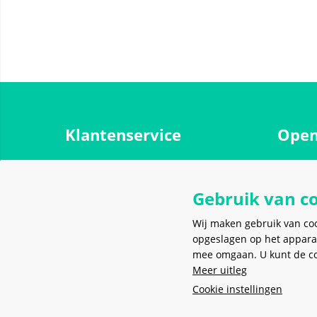
Klantenservice
Open
Over ons
Maanda
Contact
Gebruik van c
Dinsdag
Werken bij Meerkantoor
Woensd
Wij maken gebruik van co
Spaarprogramma
opgeslagen op het appara
Donder
mee omgaan. U kunt de coo
Verzending, bezorging en afhalen
Vrijdag
Meer uitleg
Onderhoud en reparatie
Zaterda
Cookie instellingen
Zondag
Algemene voorwaarden