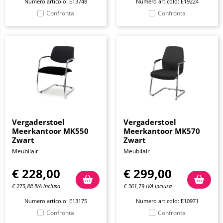
Numero articolo: E13748
Numero articolo: E19224
Confronta
Confronta
Vergaderstoel
Vergaderstoel
Meerkantoor MK550
Meerkantoor MK570
Zwart
Zwart
Meubilair
Meubilair
€
228,00
€
299,00
€
275,88
IVA inclusa
€
361,79
IVA inclusa
Numero articolo: E13175
Numero articolo: E10971
Confronta
Confronta