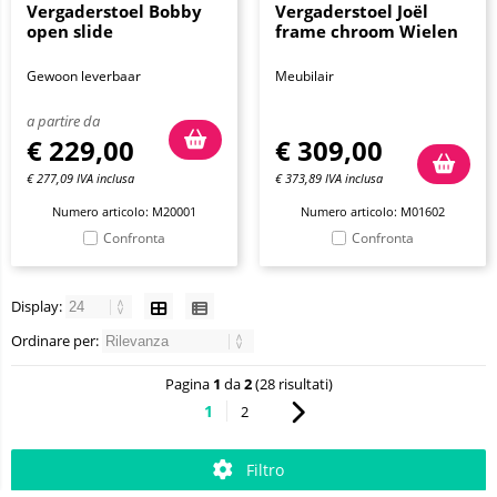
Vergaderstoel Bobby
Vergaderstoel Joël
open slide
frame chroom Wielen
Gewoon leverbaar
Meubilair
a partire da
€
229,00
€
309,00
€
277,09
IVA inclusa
€
373,89
IVA inclusa
Numero articolo: M20001
Numero articolo: M01602
Confronta
Confronta
Display:
Ordinare per:
Pagina
1
da
2
(28 risultati)
1
2
Filtro