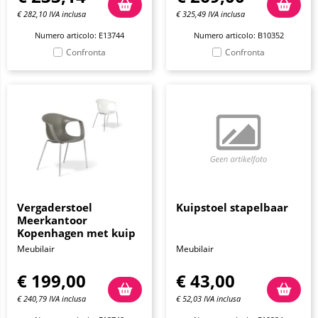
€
282,10
IVA inclusa
€
325,49
IVA inclusa
Numero articolo: E13744
Numero articolo: B10352
Confronta
Confronta
Vergaderstoel
Kuipstoel stapelbaar
Meerkantoor
Kopenhagen met kuip
Meubilair
Meubilair
€
199,00
€
43,00
€
240,79
IVA inclusa
€
52,03
IVA inclusa