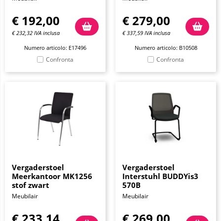
€
192,00
€
279,00
€
232,32
IVA inclusa
€
337,59
IVA inclusa
Numero articolo: E17496
Numero articolo: B10508
Confronta
Confronta
Vergaderstoel
Vergaderstoel
Meerkantoor MK1256
Interstuhl BUDDYis3
stof zwart
570B
Meubilair
Meubilair
€
233,14
€
269,00