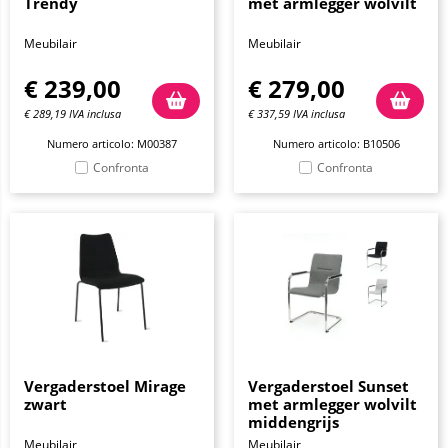
Trendy
met armlegger wolvilt
Meubilair
Meubilair
€
239,00
€
279,00
€
289,19
IVA inclusa
€
337,59
IVA inclusa
Numero articolo: M00387
Numero articolo: B10506
Confronta
Confronta
Vergaderstoel Mirage
Vergaderstoel Sunset
zwart
met armlegger wolvilt
middengrijs
Meubilair
Meubilair