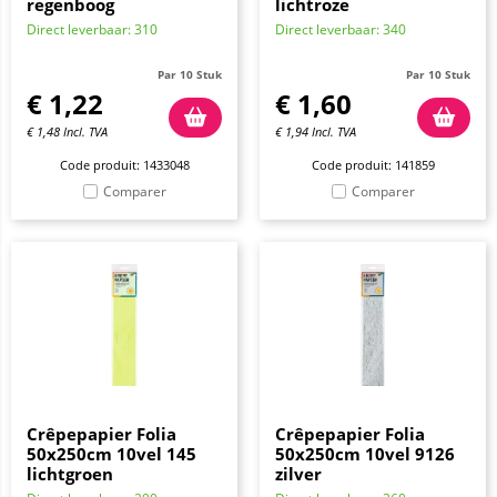
regenboog
lichtroze
Direct leverbaar: 310
Direct leverbaar: 340
Par 10 Stuk
Par 10 Stuk
€
1,22
€
1,60
€
1,48
Incl. TVA
€
1,94
Incl. TVA
Code produit: 1433048
Code produit: 141859
Comparer
Comparer
Crêpepapier Folia
Crêpepapier Folia
50x250cm 10vel 145
50x250cm 10vel 9126
lichtgroen
zilver