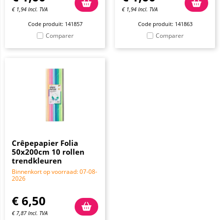
€
1,94
Incl. TVA
€
1,94
Incl. TVA
Code produit: 141857
Code produit: 141863
Comparer
Comparer
Crêpepapier Folia
50x200cm 10 rollen
trendkleuren
Binnenkort op voorraad: 07-08-
2026
€
6,50
€
7,87
Incl. TVA