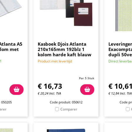
Atlanta A5
Kasboek Djois Atlanta
Leveringe
olom met
210x165mm 192blz 1
Exacompta
kolom harde kaft blauw
dupli 50ve
71
Product met levertijd
Direct leverba
Par 5 Stuk
€
16,73
€
10,6
€
20,24
Incl. TVA
€
12,84
Incl. TVA
: 050205
Code produit: 050612
Code pr
arer
Comparer