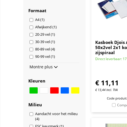
Formaat
A4 (1)
Afwijkend (1)
20-29 vel (1)
30-39 vel (1)
Kasboek Djois 
50x2vel 2x1 k
80-89 vel (4)
zijspiraal
90-99 vel (1)
Direct leverbaar: 1
Montre plus
Kleuren
€
11,11
€
13,44
Incl. TVA
Code produit
Milieu
Comp
Aandacht voor het milieu
(4)
FSC keurmerk (1)