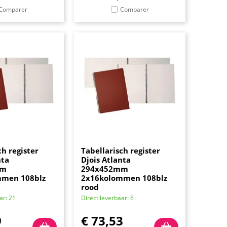
Comparer
Comparer
ch register
Tabellarisch register
nta
Djois Atlanta
mm
294x452mm
mmen 108blz
2x16kolommen 108blz
rood
ar: 21
Direct leverbaar: 6
9
€
73,53