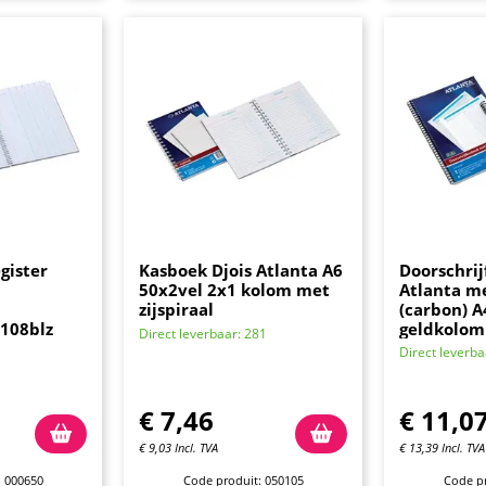
gister
Kasboek Djois Atlanta A6
Doorschrij
50x2vel 2x1 kolom met
Atlanta m
zijspiraal
(carbon) A
108blz
geldkolo
Direct leverbaar: 281
Direct leverba
€
7,46
€
11,0
€
9,03
Incl. TVA
€
13,39
Incl. TVA
: 000650
Code produit: 050105
Code pr