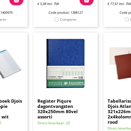
€
5,08
Incl. TVA
€
77,67
Incl. TVA
 1400970
Code produit: 1388127
Code pr
arer
Comparer
boek Djois
Register Piqure
Tabellaris
opie
dagontvangsten
Djois Atla
320x250mm 80vel
321x226
 wit
assorti
2x4kolom
rood
21
Direct leverbaar: 20
Direct leverba