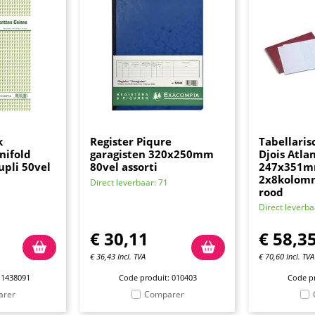
k
Register Piqure
Tabellaris
nifold
garagisten 320x250mm
Djois Atla
pli 50vel
80vel assorti
247x351
2x8kolom
Direct leverbaar: 71
rood
Direct leverba
€
30,11
€
58,3
€
36,43
Incl. TVA
€
70,60
Incl. TVA
 1438091
Code produit: 010403
Code pr
arer
Comparer