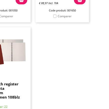
€
88,97
Incl. TVA
oduit: 001050
Code produit: 001650
Comparer
Comparer
ch register
nta
mm
men 108blz
ar: 22