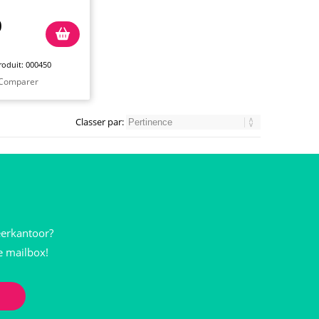
0
oduit: 000450
Comparer
Classer par:
eerkantoor?
je mailbox!