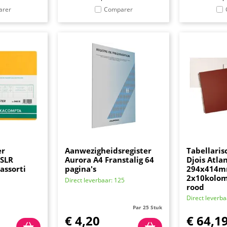
arer
Comparer
er
Aanwezigheidsregister
Tabellaris
 SLR
Aurora A4 Franstalig 64
Djois Atla
assorti
pagina's
294x414
2x10kolo
Direct leverbaar: 125
rood
Direct leverba
Par 25 Stuk
€
4,20
€
64,1