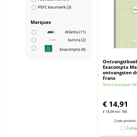
PEFC keurmerk (3)
Marques
Atlanta (11)
Aurora (2)
Exacompta (6)
Ontvangstboe
Exacompta Ma
ontvangsten du
Frans
Direct leverbaar: 46
€
14,91
€
18,04
Incl. TVA
Code produit:
Comp