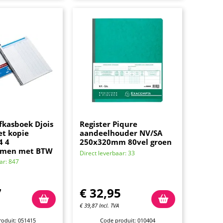
fkasboek Djois
Register Piqure
et kopie
aandeelhouder NV/SA
4 4
250x320mm 80vel groen
mmen met BTW
Direct leverbaar: 33
ar: 847
7
€
32,95
€
39,87
Incl. TVA
oduit: 051415
Code produit: 010404