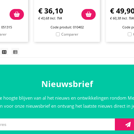
€
36,10
€
49,9
€
43,68
Incl. TVA
€
60,38
Incl. TVA
: 051315
Code produit: 010402
Code pr
arer
Comparer
Nieuwsbrief
de hoogte blijven van al het nieuws en ontwikkelingen rondom M
 in voor onze nieuwsbrief en ontvang het laatste nieuws direct in 