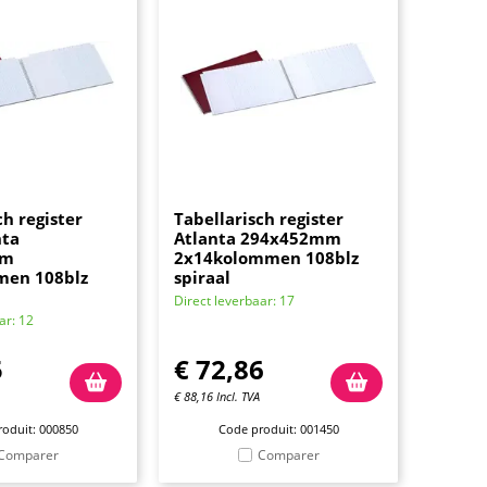
ch register
Tabellarisch register
nta
Atlanta 294x452mm
mm
2x14kolommen 108blz
men 108blz
spiraal
Direct leverbaar: 17
ar: 12
5
€
72,86
€
88,16
Incl. TVA
oduit: 000850
Code produit: 001450
Comparer
Comparer