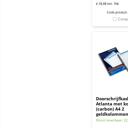
€
39,88
Incl. TVA
Code produit:
Comp
Doorschrijfkas
Atlanta met k
(carbon) A4 2
geldkolommen
Direct leverbaar: 2