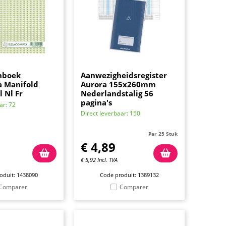
nboek
Aanwezigheidsregister
 Manifold
Aurora 155x260mm
l Nl Fr
Nederlandstalig 56
pagina's
ar: 72
Direct leverbaar: 150
Par 25 Stuk
1
€
4,89
€
5,92
Incl. TVA
oduit: 1438090
Code produit: 1389132
Comparer
Comparer