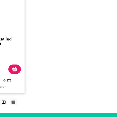
sa led
t
 1404278
arer