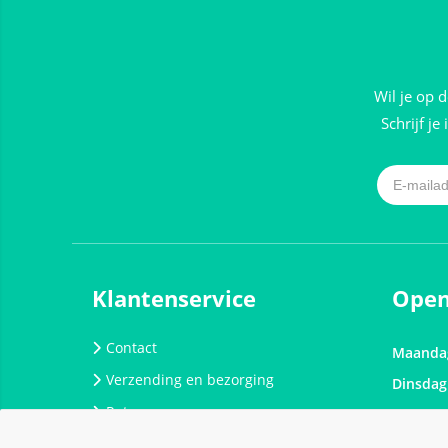
Wil je op 
Schrijf je
Klantenservice
Open
Contact
Maanda
Verzending en bezorging
Dinsdag
Retouren
Woensd
Algemene voorwaarden
Donder