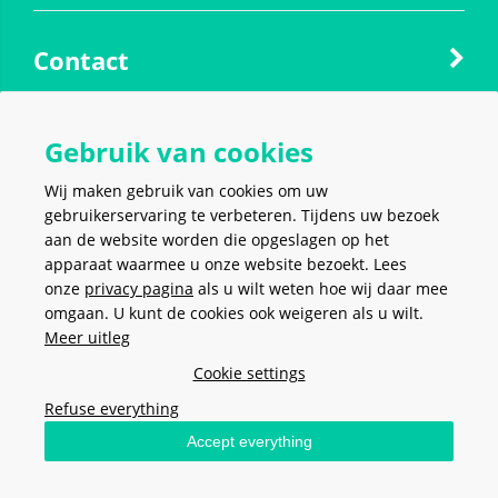
Contact
Social media
Gebruik van cookies
Wij maken gebruik van cookies om uw
gebruikerservaring te verbeteren. Tijdens uw bezoek
aan de website worden die opgeslagen op het
apparaat waarmee u onze website bezoekt. Lees
VEILIG EN MAKKELIJK
BETALEN
onze
privacy pagina
als u wilt weten hoe wij daar mee
omgaan. U kunt de cookies ook weigeren als u wilt.
Meer uitleg
Cookie settings
Refuse everything
Algemene voorwaarden
-
Privacy policy
-
Cookies
- Copyright ©
2026
Accept everything
Stel hier je vraag
Meerkantoor