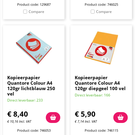
Product code: 129687
Product code: 746025
Compare
Compare
Kopieerpapier
Kopieerpapier
Quantore Colour A4
Quantore Colour A4
120gr lichtblauw 250
120gr diepgeel 100 vel
vel
Direct leverbaar: 166
Direct leverbaar: 233
€
8,40
€
5,90
€
10,16
Incl. VAT
€
7,14
Incl. VAT
Product code: 746053
Product code: 746115