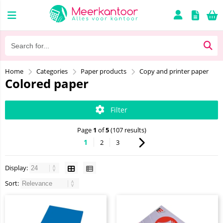
Home
Categories
Paper products
Copy and printer paper
Colored paper
Filter
Page
1
of
5
(107 results)
1
2
3
Display:
Sort: