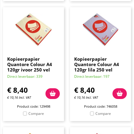
Kopieerpapier
Kopieerpapier
Quantore Colour A4
Quantore Colour A4
120gr ivoor 250 vel
120gr lila 250 vel
Direct leverbaar: 339
Direct leverbaar: 197
€
8,40
€
8,40
€
10,16
Incl. VAT
€
10,16
Incl. VAT
Product code: 129498
Product code: 746058
Compare
Compare