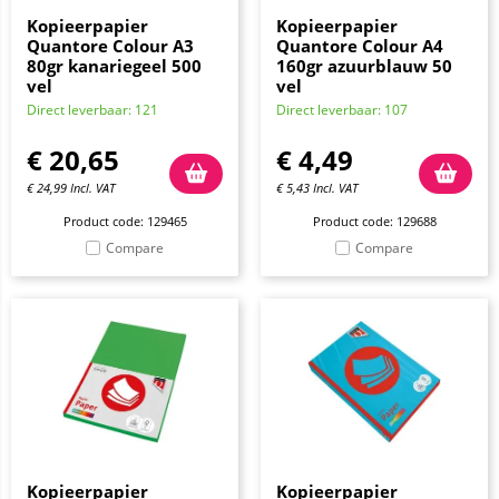
Kopieerpapier
Kopieerpapier
Quantore Colour A3
Quantore Colour A4
80gr kanariegeel 500
160gr azuurblauw 50
vel
vel
Direct leverbaar: 121
Direct leverbaar: 107
€
20,65
€
4,49
€
24,99
Incl. VAT
€
5,43
Incl. VAT
Product code: 129465
Product code: 129688
Compare
Compare
Kopieerpapier
Kopieerpapier