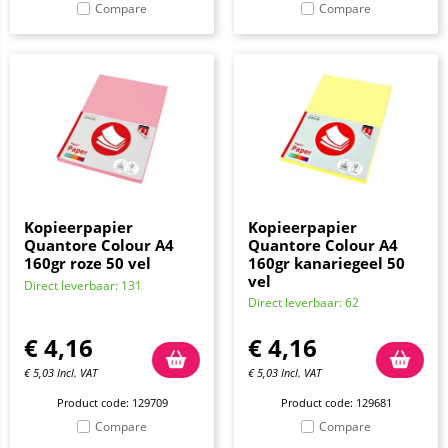
Compare
Compare
Kopieerpapier
Kopieerpapier
Quantore Colour A4
Quantore Colour A4
160gr roze 50 vel
160gr kanariegeel 50
vel
Direct leverbaar: 131
Direct leverbaar: 62
€
4,16
€
4,16
€
5,03
Incl. VAT
€
5,03
Incl. VAT
Product code: 129709
Product code: 129681
Compare
Compare