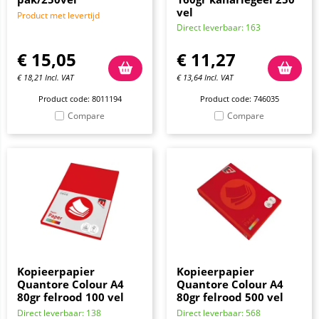
vel
Product met levertijd
Direct leverbaar: 163
€
15,05
€
11,27
€
18,21
Incl. VAT
€
13,64
Incl. VAT
Product code: 8011194
Product code: 746035
Compare
Compare
Kopieerpapier
Kopieerpapier
Quantore Colour A4
Quantore Colour A4
80gr felrood 100 vel
80gr felrood 500 vel
Direct leverbaar: 138
Direct leverbaar: 568