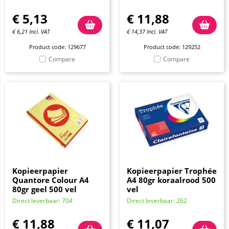
€
5,13
€
11,88
€
6,21
Incl. VAT
€
14,37
Incl. VAT
Product code: 129677
Product code: 129252
Compare
Compare
Kopieerpapier
Kopieerpapier Trophée
Quantore Colour A4
A4 80gr koraalrood 500
80gr geel 500 vel
vel
Direct leverbaar: 704
Direct leverbaar: 262
€
11,88
€
11,07