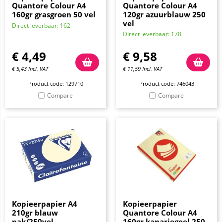
Quantore Colour A4
Quantore Colour A4
160gr grasgroen 50 vel
120gr azuurblauw 250
vel
Direct leverbaar: 162
Direct leverbaar: 178
€
4,49
€
9,58
€
5,43
Incl. VAT
€
11,59
Incl. VAT
Product code: 129710
Product code: 746043
Compare
Compare
Kopieerpapier A4
Kopieerpapier
210gr blauw
Quantore Colour A4
pak/250vel
160gr kanariegeel 250