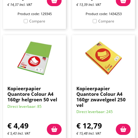
€
14,37
Incl. VAT
€
13,39
Incl. VAT
Product code: 129345
Product code: 1434253
Compare
Compare
Kopieerpapier
Kopieerpapier
Quantore Colour A4
Quantore Colour A4
160gr helgroen 50 vel
160gr zwavelgeel 250
vel
Direct leverbaar: 85
Direct leverbaar: 245
€
4,49
€
12,79
€
5,43
Incl. VAT
€
15,48
Incl. VAT