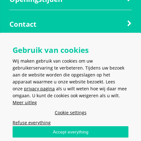
Contact
Social media
Gebruik van cookies
Wij maken gebruik van cookies om uw
gebruikerservaring te verbeteren. Tijdens uw bezoek
aan de website worden die opgeslagen op het
apparaat waarmee u onze website bezoekt. Lees
VEILIG EN MAKKELIJK
BETALEN
onze
privacy pagina
als u wilt weten hoe wij daar mee
omgaan. U kunt de cookies ook weigeren als u wilt.
Meer uitleg
Cookie settings
Refuse everything
Algemene voorwaarden
-
Privacy policy
-
Cookies
- Copyright ©
2026
Accept everything
Stel hier je vraag
Meerkantoor