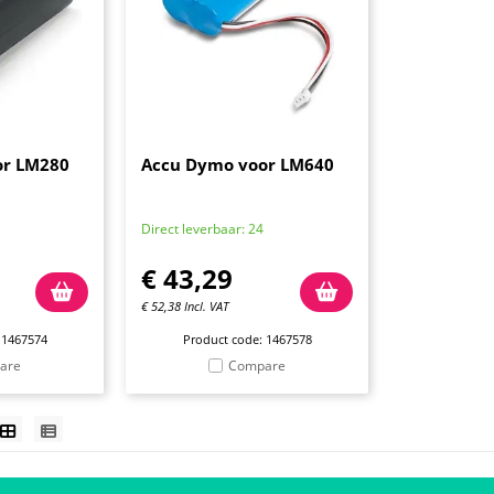
or LM280
Accu Dymo voor LM640
Direct leverbaar: 24
€
43,29
€
52,38
Incl. VAT
 1467574
Product code: 1467578
are
Compare