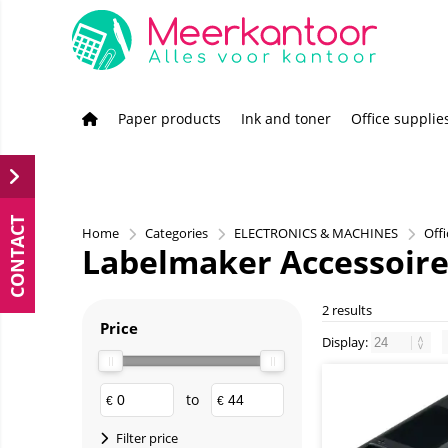
Paper products
Ink and toner
Office supplie
CONTACT
Home
Categories
ELECTRONICS & MACHINES
Off
Labelmaker Accessoire
2 results
Price
Display:
to
€
€
Filter price