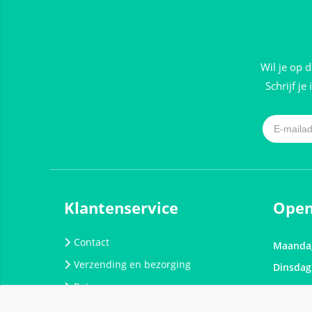
Wil je op 
Schrijf je
Klantenservice
Open
Contact
Maanda
Verzending en bezorging
Dinsdag
Retouren
Woensd
Algemene voorwaarden
Donder