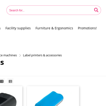
s
Facility supplies
Furniture & Ergonomics
Promotions!
ice machines
Label printers & accessories
s