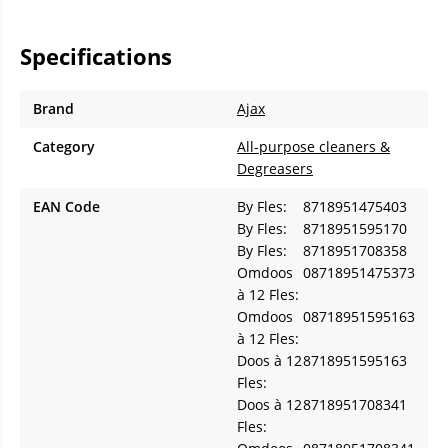
Specifications
Brand
Ajax
Category
All-purpose cleaners &
Degreasers
EAN Code
By Fles:
8718951475403
By Fles:
8718951595170
By Fles:
8718951708358
Omdoos
08718951475373
à 12 Fles:
Omdoos
08718951595163
à 12 Fles:
Doos à 12
8718951595163
Fles:
Doos à 12
8718951708341
Fles: