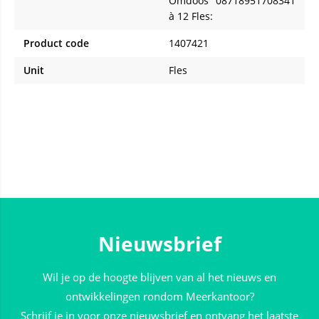
Omdoos
08718951708341
à 12 Fles:
Product code
1407421
Unit
Fles
Nieuwsbrief
Wil je op de hoogte blijven van al het nieuws en
ontwikkelingen rondom Meerkantoor?
Schrijf je in voor onze nieuwsbrief en ontvang het laatste