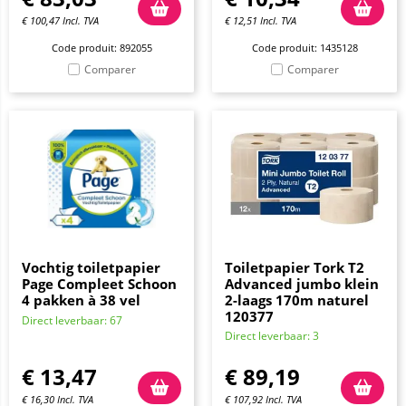
€
100,47
Incl. TVA
€
12,51
Incl. TVA
Code produit: 892055
Code produit: 1435128
Comparer
Comparer
Vochtig toiletpapier
Toiletpapier Tork T2
Page Compleet Schoon
Advanced jumbo klein
4 pakken à 38 vel
2-laags 170m naturel
120377
Direct leverbaar: 67
Direct leverbaar: 3
€
13,47
€
89,19
€
16,30
Incl. TVA
€
107,92
Incl. TVA