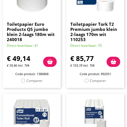
Toiletpapier Euro
Toiletpapier Tork T2
Products Q5 jumbo
Premium jumbo klein
klein 2-laags 180m wit
2-laags 170m wit
240018
110253
Direct leverbaar: 41
Direct leverbaar: 70
€
49,14
€
85,77
€
59,46
Incl. TVA
€
103,78
Incl. TVA
Code produit: 1386868
Code produit: 892051
Comparer
Comparer