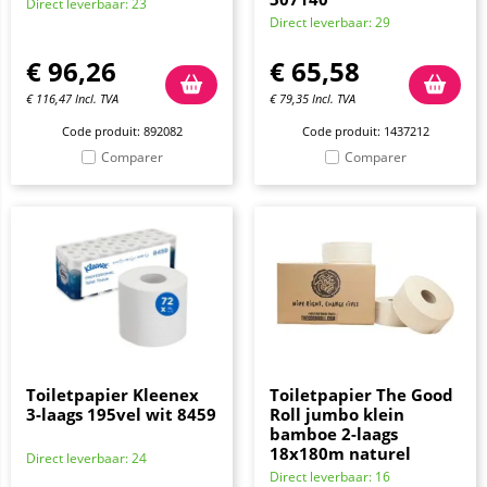
Direct leverbaar: 23
Direct leverbaar: 29
€
96,26
€
65,58
€
116,47
Incl. TVA
€
79,35
Incl. TVA
Code produit: 892082
Code produit: 1437212
Comparer
Comparer
Toiletpapier Kleenex
Toiletpapier The Good
3-laags 195vel wit 8459
Roll jumbo klein
bamboe 2-laags
18x180m naturel
Direct leverbaar: 24
Direct leverbaar: 16