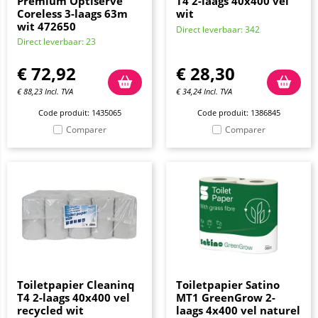
Premium Optiserve
T4 2-laags 40x400 vel
Coreless 3-laags 63m
wit
wit 472650
Direct leverbaar: 342
Direct leverbaar: 23
€
72,92
€
28,30
€
88,23
Incl. TVA
€
34,24
Incl. TVA
Code produit: 1435065
Code produit: 1386845
Comparer
Comparer
Toiletpapier Cleaninq
Toiletpapier Satino
T4 2-laags 40x400 vel
MT1 GreenGrow 2-
recycled wit
laags 4x400 vel naturel