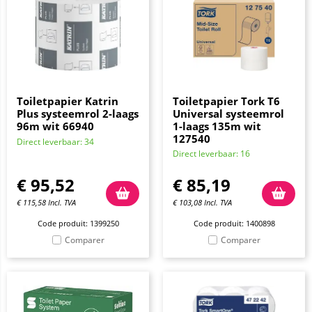
Toiletpapier Katrin
Toiletpapier Tork T6
Plus systeemrol 2-laags
Universal systeemrol
96m wit 66940
1-laags 135m wit
127540
Direct leverbaar: 34
Direct leverbaar: 16
€
95,52
€
85,19
€
115,58
Incl. TVA
€
103,08
Incl. TVA
Code produit: 1399250
Code produit: 1400898
Comparer
Comparer