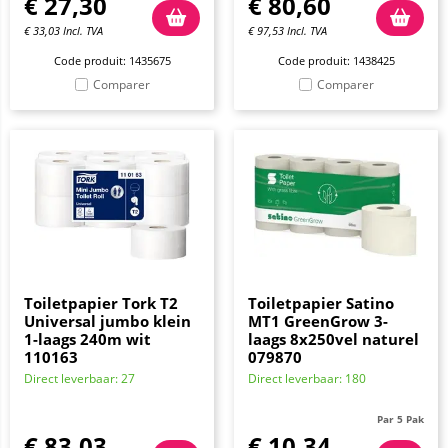
€
27,30
€
80,60
€
33,03
Incl. TVA
€
97,53
Incl. TVA
Code produit: 1435675
Code produit: 1438425
Comparer
Comparer
Toiletpapier Tork T2
Toiletpapier Satino
Universal jumbo klein
MT1 GreenGrow 3-
1-laags 240m wit
laags 8x250vel naturel
110163
079870
Direct leverbaar: 27
Direct leverbaar: 180
Par 5 Pak
€
83,03
€
10,34