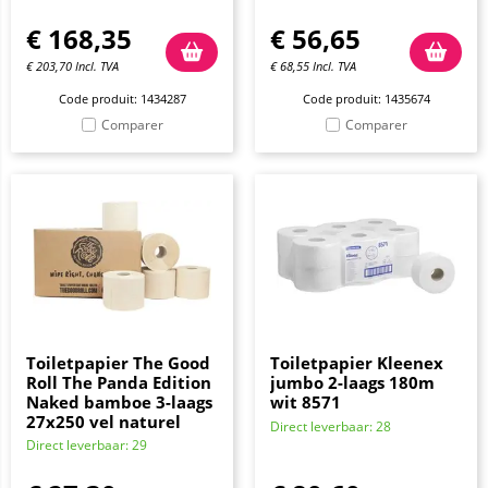
€
168,35
€
56,65
€
203,70
Incl. TVA
€
68,55
Incl. TVA
Code produit: 1434287
Code produit: 1435674
Comparer
Comparer
Toiletpapier The Good
Toiletpapier Kleenex
Roll The Panda Edition
jumbo 2-laags 180m
Naked bamboe 3-laags
wit 8571
27x250 vel naturel
Direct leverbaar: 28
Direct leverbaar: 29