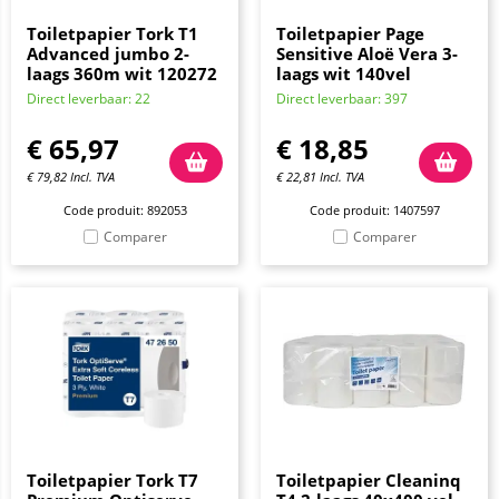
Toiletpapier Tork T1
Toiletpapier Page
Advanced jumbo 2-
Sensitive Aloë Vera 3-
laags 360m wit 120272
laags wit 140vel
Direct leverbaar: 22
Direct leverbaar: 397
€
65,97
€
18,85
€
79,82
Incl. TVA
€
22,81
Incl. TVA
Code produit: 892053
Code produit: 1407597
Comparer
Comparer
Toiletpapier Tork T7
Toiletpapier Cleaninq