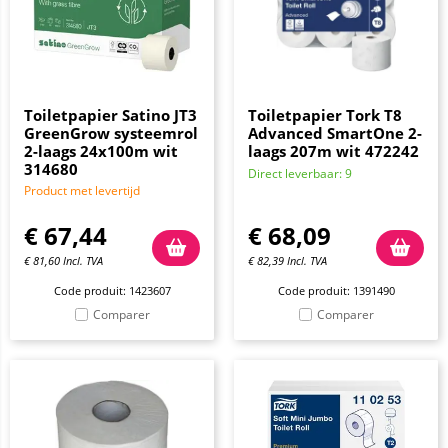
Toiletpapier Satino JT3
Toiletpapier Tork T8
GreenGrow systeemrol
Advanced SmartOne 2-
2-laags 24x100m wit
laags 207m wit 472242
314680
Direct leverbaar: 9
Product met levertijd
€
67,44
€
68,09
€
81,60
Incl. TVA
€
82,39
Incl. TVA
Code produit: 1423607
Code produit: 1391490
Comparer
Comparer