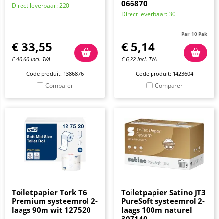
066870
Direct leverbaar: 220
Direct leverbaar: 30
Par 10 Pak
€
33,55
€
5,14
€
40,60
Incl. TVA
€
6,22
Incl. TVA
Code produit: 1386876
Code produit: 1423604
Comparer
Comparer
Toiletpapier Tork T6
Toiletpapier Satino JT3
Premium systeemrol 2-
PureSoft systeemrol 2-
laags 90m wit 127520
laags 100m naturel
307140