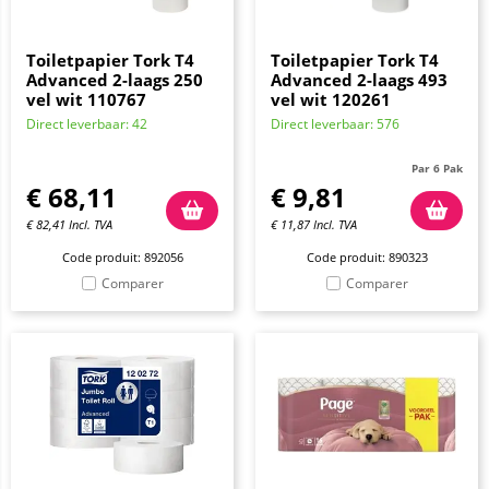
Toiletpapier Tork T4
Toiletpapier Tork T4
Advanced 2-laags 250
Advanced 2-laags 493
vel wit 110767
vel wit 120261
Direct leverbaar: 42
Direct leverbaar: 576
Par 6 Pak
€
68,11
€
9,81
€
82,41
Incl. TVA
€
11,87
Incl. TVA
Code produit: 892056
Code produit: 890323
Comparer
Comparer