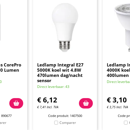
ps CorePro
Ledlamp Integral E27
Ledlamp I
00 Lumen
5000K koel wit 4.8W
4000K koel
470lumen dag/nacht
400lumen
sensor
00
Direct leverba
Direct leverbaar: 43
€
6,12
€
3,10
€
7,41
Incl. TVA
€
3,75
Incl. TVA
: 890677
Code produit: 1407500
Code pr
arer
Comparer