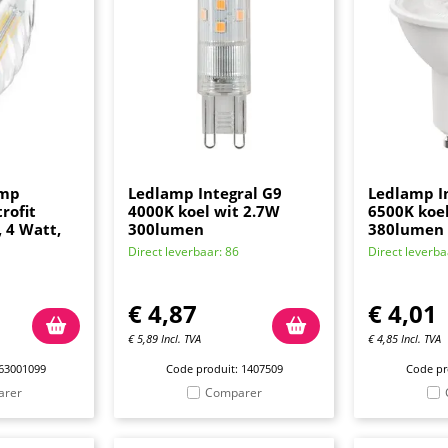
amp
Ledlamp Integral G9
Ledlamp I
rofit
4000K koel wit 2.7W
6500K koe
 4 Watt,
300lumen
380lumen
Direct leverbaar: 86
Direct leverba
€
4,87
€
4,01
€
5,89
Incl. TVA
€
4,85
Incl. TVA
 63001099
Code produit: 1407509
Code pr
arer
Comparer