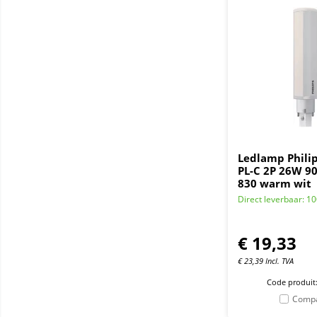
Ledlamp Phili
PL-C 2P 26W 9
830 warm wit
Direct leverbaar: 1
€
19,33
€
23,39
Incl. TVA
Code produit
Comp