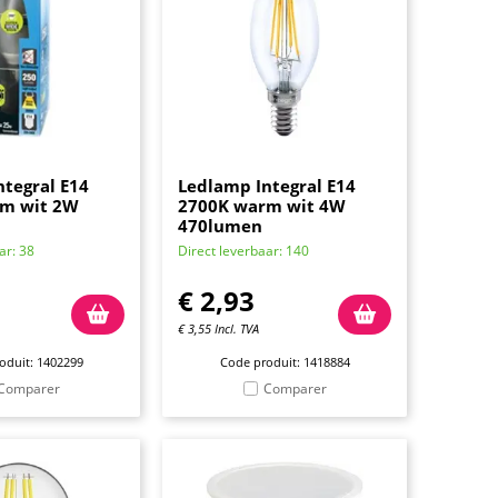
tegral E14
Ledlamp Integral E14
m wit 2W
2700K warm wit 4W
470lumen
ar: 38
Direct leverbaar: 140
€
2,93
€
3,55
Incl. TVA
oduit: 1402299
Code produit: 1418884
Comparer
Comparer