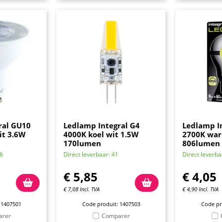
ral GU10
Ledlamp Integral G4
Ledlamp In
it 3.6W
4000K koel wit 1.5W
2700K war
170lumen
806lumen
76
Direct leverbaar: 41
Direct leverba
€
5,85
€
4,05
€
7,08
Incl. TVA
€
4,90
Incl. TVA
 1407501
Code produit: 1407503
Code pr
arer
Comparer