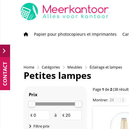
Papier pour photocopieurs et imprimantes
Car
CONTACT
Home
Catégories
Meubles
Éclairage et lampes
Petites lampes
Page
1
de
2
(38 résult
Prix
Montrer:
à
€
€
Filtre prix