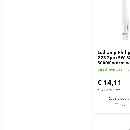
Ledlamp Phili
G23 2pin 5W 
3000K warm w
Direct leverbaar: 47
€
14,11
€
17,07
Incl. TVA
Code produit:
Comp