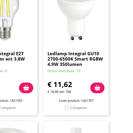
tegral E27
Ledlamp Integral GU10
m wit 3.8W
2700-6500K Smart RGBW
4.9W 350lumen
ar: 6
Direct leverbaar: 16
€
11,62
€
14,06
Incl. TVA
oduit: 1421763
Code produit: 1421767
Comparer
Comparer