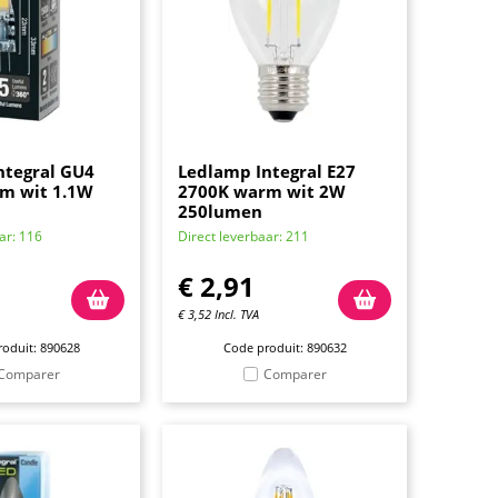
ntegral GU4
Ledlamp Integral E27
m wit 1.1W
2700K warm wit 2W
250lumen
ar: 116
Direct leverbaar: 211
€
2,91
€
3,52
Incl. TVA
oduit: 890628
Code produit: 890632
Comparer
Comparer