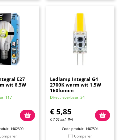
tegral E27
Ledlamp Integral G4
m wit 6.3W
2700K warm wit 1.5W
160lumen
ar: 117
Direct leverbaar: 34
€
5,85
€
7,08
Incl. TVA
oduit: 1402300
Code produit: 1407504
Comparer
Comparer