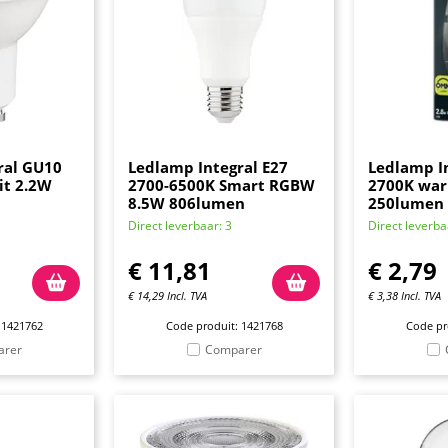
ral GU10
Ledlamp Integral E27
Ledlamp In
it 2.2W
2700-6500K Smart RGBW
2700K war
8.5W 806lumen
250lumen
Direct leverbaar: 3
Direct leverba
€
11,81
€
2,79
€
14,29
Incl. TVA
€
3,38
Incl. TVA
 1421762
Code produit: 1421768
Code pr
arer
Comparer