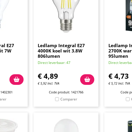
al E27
Ledlamp Integral E27
Ledlamp I
it 7W
4000K koel wit 3.8W
2700K war
806lumen
95lumen
Direct leverbaar: 47
Direct leverba
€
4,89
€
4,73
€
5,92
Incl. TVA
€
5,72
Incl. TVA
 1402301
Code produit: 1421766
Code pr
arer
Comparer