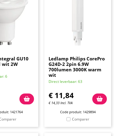
ntegral GU10
Ledlamp Philips CorePro
l wit 2W
G24D-2 2pin 6.9W
700lumen 3000K warm
wit
ar: 6
Direct leverbaar: 63
€
11,84
€
14,33
Incl. TVA
oduit: 1421764
Code produit: 1429894
Comparer
Comparer