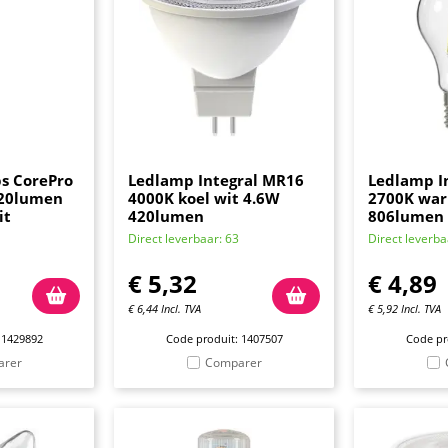
ps CorePro
Ledlamp Integral MR16
Ledlamp In
520lumen
4000K koel wit 4.6W
2700K war
it
420lumen
806lumen
Direct leverbaar: 63
Direct leverba
€
5,32
€
4,89
€
6,44
Incl. TVA
€
5,92
Incl. TVA
 1429892
Code produit: 1407507
Code pr
arer
Comparer