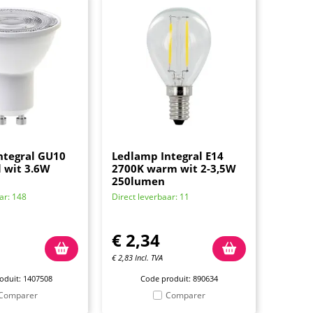
ntegral GU10
Ledlamp Integral E14
 wit 3.6W
2700K warm wit 2-3,5W
250lumen
ar: 148
Direct leverbaar: 11
€
2,34
€
2,83
Incl. TVA
oduit: 1407508
Code produit: 890634
Comparer
Comparer