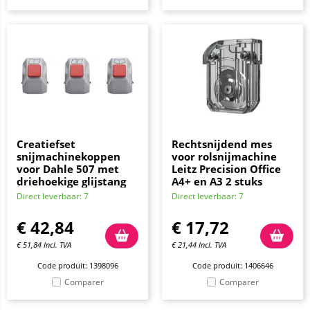
Creatiefset
Rechtsnijdend mes
snijmachinekoppen
voor rolsnijmachine
voor Dahle 507 met
Leitz Precision Office
driehoekige glijstang
A4+ en A3 2 stuks
Direct leverbaar: 7
Direct leverbaar: 7
€
42,84
€
17,72
€
51,84
Incl. TVA
€
21,44
Incl. TVA
Code produit: 1398096
Code produit: 1406646
Comparer
Comparer