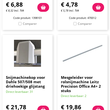
€
6,88
€
4,78
€
8,32
Incl. TVA
€
5,78
Incl. TVA
Code produit: 1398101
Code produit: 470012
Comparer
Comparer
Snijmachinekop voor
Mesgeleider voor
Dahle 507/508 met
rolsnijmachine Leitz
driehoekige glijstang
Precision Office A4+ 2
stuks
Direct leverbaar: 31
Direct leverbaar: 2
€
21,78
€
19,86