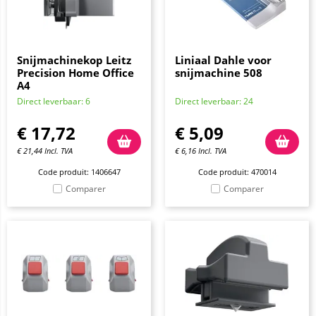
Snijmachinekop Leitz
Liniaal Dahle voor
Precision Home Office
snijmachine 508
A4
Direct leverbaar: 6
Direct leverbaar: 24
€
17,72
€
5,09
€
21,44
Incl. TVA
€
6,16
Incl. TVA
Code produit: 1406647
Code produit: 470014
Comparer
Comparer