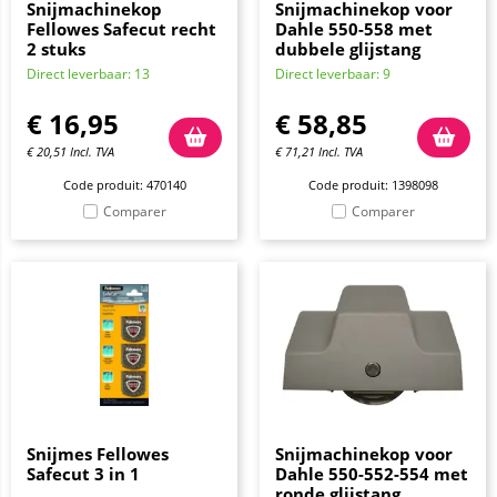
Snijmachinekop
Snijmachinekop voor
Fellowes Safecut recht
Dahle 550-558 met
2 stuks
dubbele glijstang
Direct leverbaar: 13
Direct leverbaar: 9
€
16,95
€
58,85
€
20,51
Incl. TVA
€
71,21
Incl. TVA
Code produit: 470140
Code produit: 1398098
Comparer
Comparer
Snijmes Fellowes
Snijmachinekop voor
Safecut 3 in 1
Dahle 550-552-554 met
ronde glijstang