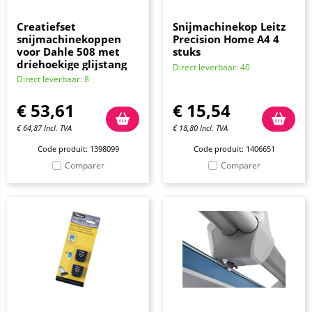
Creatiefset
Snijmachinekop Leitz
snijmachinekoppen
Precision Home A4 4
voor Dahle 508 met
stuks
driehoekige glijstang
Direct leverbaar: 40
Direct leverbaar: 8
€
53,61
€
15,54
€
64,87
Incl. TVA
€
18,80
Incl. TVA
Code produit: 1398099
Code produit: 1406651
Comparer
Comparer