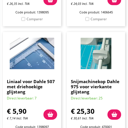
€
26,35
Incl. TVA
€
24,03
Incl. TVA
Code produit: 1398095
Code produit: 1406645
Comparer
Comparer
Liniaal voor Dahle 507
Snijmachinekop Dahle
met driehoekige
975 voor vierkante
glijstang
glijstang
Direct leverbaar: 7
Direct leverbaar: 25
€
5,90
€
25,30
€
7,14
Incl. TVA
€
30,61
Incl. TVA
Code produit: 1398097
Code produit: 470001