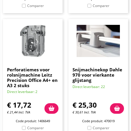
Comparer
Comparer
Perforatiemes voor
Snijmachinekop Dahle
rolsnijmachine Leitz
970 voor vierkante
Precision Office A4+ en
glijstang
A3 2 stuks
Direct leverbaar: 22
Direct leverbaar: 2
€
17,72
€
25,30
€
21,44
Incl. TVA
€
30,61
Incl. TVA
Code produit: 1406649
Code produit: 470019
Comparer
Comparer