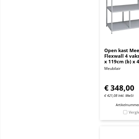
Open kast Mee
Flexwall 4 vak
x 119cm (b) x 
Meubilair
€
348,00
€
421,08
Inkl. MwSt
Artikelnummer
Vergl