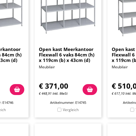
rkantoor
Open kast Meerkantoor
Open kast
s 84cm (h)
Flexwall 6 vaks 84cm (h)
Flexwall 6
43cm (d)
x 119cm (b) x 43cm (d)
x 119cm (b
Meubilair
Meubilair
€
371,00
€
510,
€
448,91
Inkl. MwSt
€
617,10
Inkl. M
: E14746
Artikelnummer: E14745
Artikel
eich
Vergleich