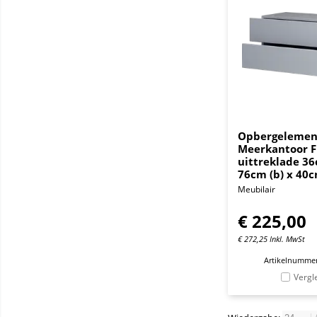
Opbergelemen
Meerkantoor Fl
uittreklade 36
76cm (b) x 40c
Meubilair
€
225,00
€
272,25
Inkl. MwSt
Artikelnummer
Vergl