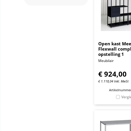
Open kast Mee
Flexwall comp
opstelling 1
Meubilair
€
924,00
€
1.118,04
Inkl. MwSt
Artikelnummer
Vergl