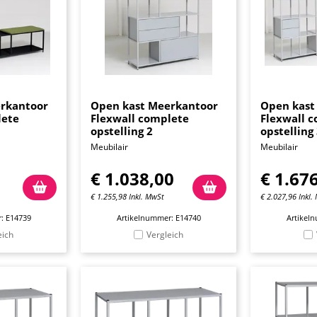
rkantoor
Open kast Meerkantoor
Open kast
lete
Flexwall complete
Flexwall 
opstelling 2
opstelling
Meubilair
Meubilair
€
1.038,00
€
1.67
€
1.255,98
Inkl. MwSt
€
2.027,96
Inkl.
: E14739
Artikelnummer: E14740
Artikel
eich
Vergleich