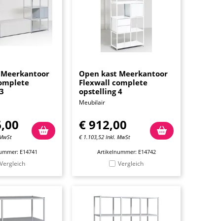
 Meerkantoor
Open kast Meerkantoor
complete
Flexwall complete
 3
opstelling 4
Meubilair
6,00
€
912,00
 MwSt
€
1.103,52
Inkl. MwSt
nummer: E14741
Artikelnummer: E14742
Vergleich
Vergleich