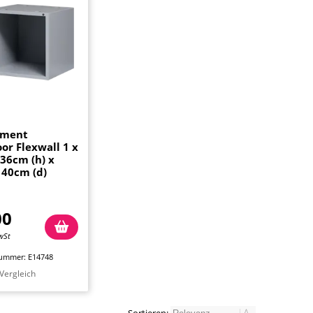
ement
r Flexwall 1 x
36cm (h) x
 40cm (d)
00
wSt
nummer: E14748
Vergleich