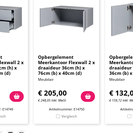
t
Opbergelement
Opbergel
exwall 2 x
Meerkantoor Flexwall 2 x
Meerkantoo
cm (h) x
draaideur 36cm (h) x
draaideur 
m (d)
76cm (b) x 40cm (d)
36cm (b) x
Meubilair
Meubilair
€
205,00
€
132,
€
248,05
Inkl. MwSt
€
159,72
Inkl. M
: E14749
Artikelnummer: E14750
Artikel
eich
Vergleich