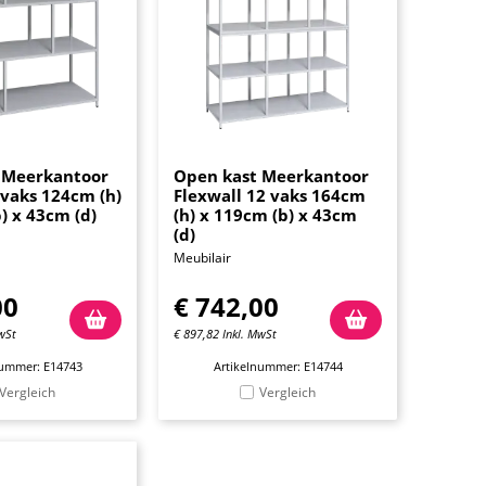
 Meerkantoor
Open kast Meerkantoor
 vaks 124cm (h)
Flexwall 12 vaks 164cm
) x 43cm (d)
(h) x 119cm (b) x 43cm
(d)
Meubilair
00
€
742,00
wSt
€
897,82
Inkl. MwSt
nummer: E14743
Artikelnummer: E14744
Vergleich
Vergleich