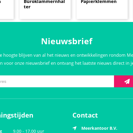
n
Büroklammernhal
Papierklemmen
ter
Nieuwsbrief
de hoogte blijven van al het nieuws en ontwikkelingen rondom M
 in voor onze nieuwsbrief en ontvang het laatste nieuws direct in 
ingstijden
Contact
Meerkantoor B.V.
g
9.00 - 17.00 uur