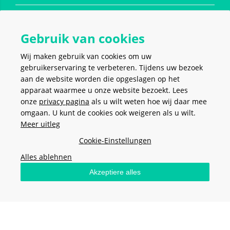
Contact
Gebruik van cookies
Wij maken gebruik van cookies om uw
Social media
gebruikerservaring te verbeteren. Tijdens uw bezoek
aan de website worden die opgeslagen op het
apparaat waarmee u onze website bezoekt. Lees
onze
privacy pagina
als u wilt weten hoe wij daar mee
omgaan. U kunt de cookies ook weigeren als u wilt.
Meer uitleg
VEILIG EN MAKKELIJK
BETALEN
Cookie-Einstellungen
Alles ablehnen
Akzeptiere alles
Stel hier je vraag
Algemene voorwaarden
-
Privacy policy
-
Cookies
- Copyright ©
2026
Meerkantoor