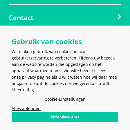
Contact
Social media
Gebruik van cookies
Wij maken gebruik van cookies om uw
gebruikerservaring te verbeteren. Tijdens uw bezoek
aan de website worden die opgeslagen op het
apparaat waarmee u onze website bezoekt. Lees
VEILIG EN MAKKELIJK
BETALEN
onze
privacy pagina
als u wilt weten hoe wij daar mee
omgaan. U kunt de cookies ook weigeren als u wilt.
Meer uitleg
Cookie-Einstellungen
Alles ablehnen
Algemene voorwaarden
-
Privacy policy
-
Cookies
- Copyright ©
2026
Akzeptiere alles
Stel hier je vraag
Meerkantoor