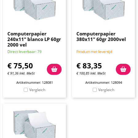
Computerpapier
Computerpapier
240x11" blanco LP 60gr
380x11" 60gr 2000vel
2000 vel
Direct leverbaar: 79
Product met levertijd
€
75,50
€
83,35
€
91,36
Inkl. MwSt
€
100,85
Inkl. MwSt
Artikelnummer: 128081
Artikelnummer: 128094
Vergleich
Vergleich