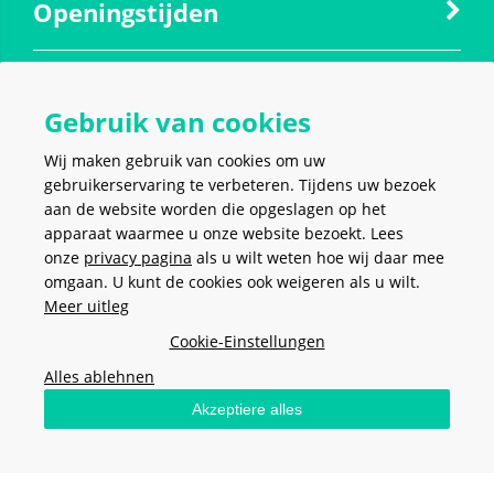
Openingstijden
Contact
Gebruik van cookies
Wij maken gebruik van cookies om uw
Social media
gebruikerservaring te verbeteren. Tijdens uw bezoek
aan de website worden die opgeslagen op het
apparaat waarmee u onze website bezoekt. Lees
onze
privacy pagina
als u wilt weten hoe wij daar mee
omgaan. U kunt de cookies ook weigeren als u wilt.
Meer uitleg
VEILIG EN MAKKELIJK
BETALEN
Cookie-Einstellungen
Alles ablehnen
Akzeptiere alles
Stel hier je vraag
Algemene voorwaarden
-
Privacy policy
-
Cookies
- Copyright ©
2026