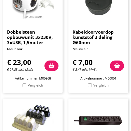
Dobbelsteen
Kabeldoorvoerdop
opbouwunit 3x230V,
kunststof 3 deling
3xUSB, 1,5meter
Ø60mm
Meubilair
Meubilair
€
23,00
€
7,00
€
27,83
Inkl. MwSt
€
8,47
Inkl. MwSt
Artikelnummer: M00968
Artikelnummer: M00001
Vergleich
Vergleich