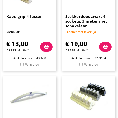
Kabelgrip 4 lussen
Stekkerdoos zwart 6
sockets, 3 meter met
schakelaar
Meubilair
Product met levertijd
€
13,00
€
19,00
€
15,73
Inkl. MwSt
€
22,99
Inkl. MwSt
Artikelnummer: M00658
Artikelnummer: 11271134
Vergleich
Vergleich