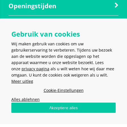
Openingstijden
Contact
Gebruik van cookies
Wij maken gebruik van cookies om uw
Social media
gebruikerservaring te verbeteren. Tijdens uw bezoek
aan de website worden die opgeslagen op het
apparaat waarmee u onze website bezoekt. Lees
onze
privacy pagina
als u wilt weten hoe wij daar mee
omgaan. U kunt de cookies ook weigeren als u wilt.
Meer uitleg
VEILIG EN MAKKELIJK
BETALEN
Cookie-Einstellungen
Alles ablehnen
Akzeptiere alles
Stel hier je vraag
Algemene voorwaarden
-
Privacy policy
-
Cookies
- Copyright ©
2026