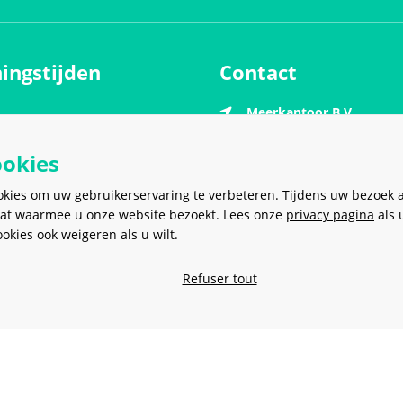
ingstijden
Contact
Meerkantoor B.V.
g
9.00 - 17.00 uur
Meer en Duin 38
9.00 - 17.00 uur
2163 HC
Lisse
ookies
Nederland
ag
9.00 - 17.00 uur
okies om uw gebruikerservaring te verbeteren. Tijdens uw bezoek 
dag
9.00 - 17.00 uur
sales@meerkantoor.nl
at waarmee u onze website bezoekt. Lees onze
privacy pagina
als 
9.00 - 17.00 uur
kies ook weigeren als u wilt.
0252 - 62 80 00
g
Gesloten
Refuser tout
06 - 20 18 28 97
Gesloten
VEILIG EN MAKKELIJK
BETALEN