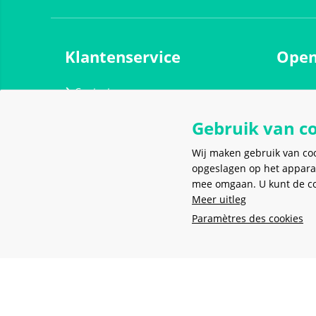
Klantenservice
Open
Contact
Maanda
Verzending en bezorging
Dinsdag
Gebruik van c
Retouren
Woensd
Wij maken gebruik van co
Algemene voorwaarden
Donder
opgeslagen op het appara
Herroepingsformulier
Vrijdag
mee omgaan. U kunt de coo
Meer uitleg
Privacy policy
Zaterda
Paramètres des cookies
Zondag
Blog