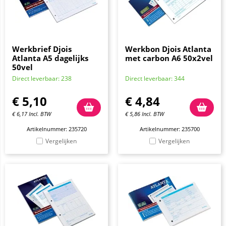
Werkbrief Djois
Werkbon Djois Atlanta
Atlanta A5 dagelijks
met carbon A6 50x2vel
50vel
Direct leverbaar: 238
Direct leverbaar: 344
€
5,10
€
4,84
€
6,17
Incl. BTW
€
5,86
Incl. BTW
Artikelnummer: 235720
Artikelnummer: 235700
Vergelijken
Vergelijken