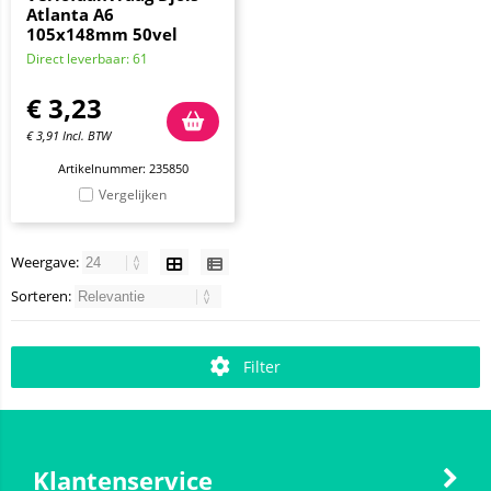
Atlanta A6
105x148mm 50vel
Direct leverbaar: 61
€
3,23
€
3,91
Incl. BTW
Artikelnummer: 235850
Vergelijken
Weergave:
Sorteren:
Filter
Klantenservice