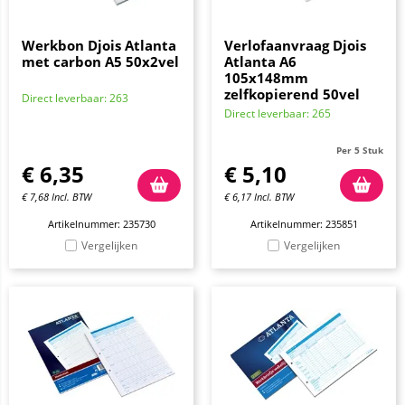
Werkbon Djois Atlanta
Verlofaanvraag Djois
met carbon A5 50x2vel
Atlanta A6
105x148mm
zelfkopierend 50vel
Direct leverbaar: 263
Direct leverbaar: 265
Per 5 Stuk
€
6,35
€
5,10
€
7,68
Incl. BTW
€
6,17
Incl. BTW
Artikelnummer: 235730
Artikelnummer: 235851
Vergelijken
Vergelijken