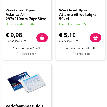
Weekstaat Djois
Werkbrief Djois
Atlanta A4
Atlanta A5 wekelijks
297x210mm 70gr 50vel
50vel
Direct leverbaar: 346
Direct leverbaar: 253
€
9,98
€
5,10
€
12,08
Incl. BTW
€
6,17
Incl. BTW
Artikelnummer: 235735
Artikelnummer: 235420
Vergelijken
Vergelijken
Verlofaanvraag Djois