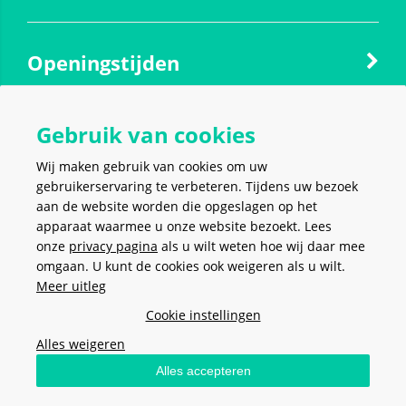
Openingstijden
Gebruik van cookies
Contact
Wij maken gebruik van cookies om uw
gebruikerservaring te verbeteren. Tijdens uw bezoek
Social media
aan de website worden die opgeslagen op het
apparaat waarmee u onze website bezoekt. Lees
onze
privacy pagina
als u wilt weten hoe wij daar mee
omgaan. U kunt de cookies ook weigeren als u wilt.
Meer uitleg
VEILIG EN MAKKELIJK
BETALEN
Cookie instellingen
Alles weigeren
Alles accepteren