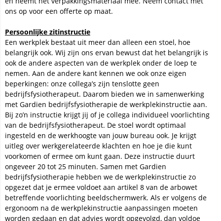
en neemt het verpakkingsmateriaal mee. Neem contact met
ons op voor een offerte op maat.
Persoonlijke zitinstructie
Een werkplek bestaat uit meer dan alleen een stoel, hoe
belangrijk ook. Wij zijn ons ervan bewust dat het belangrijk is
ook de andere aspecten van de werkplek onder de loep te
nemen. Aan de andere kant kennen we ook onze eigen
beperkingen: onze collega’s zijn tenslotte geen
bedrijfsfysiotherapeut. Daarom bieden we in samenwerking
met Gardien bedrijfsfysiotherapie de werkplekinstructie aan.
Bij zo’n instructie krijgt jij of je collega individueel voorlichting
van de bedrijfsfysiotherapeut. De stoel wordt optimaal
ingesteld en de werkhoogte van jouw bureau ook. Je krijgt
uitleg over werkgerelateerde klachten en hoe je die kunt
voorkomen of ermee om kunt gaan. Deze instructie duurt
ongeveer 20 tot 25 minuten. Samen met Gardien
bedrijfsfysiotherapie hebben we de werkplekinstructie zo
opgezet dat je ermee voldoet aan artikel 8 van de arbowet
betreffende voorlichting beeldschermwerk. Als er volgens de
ergonoom na de werkplekinstructie aanpassingen moeten
worden gedaan en dat advies wordt opgevolgd, dan voldoe