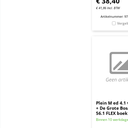
€
38,40
€
41,86
Incl. BTW
Artikelnummer: 9
Vergel
Plein M ed 4.1
+ De Grote Bos
56.1 FLEX boek
Binnen 10 werkdag