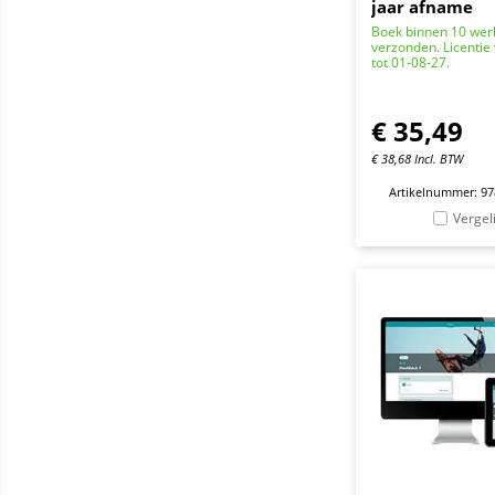
jaar afname
Boek binnen 10 we
verzonden. Licentie
tot 01-08-27.
€
35,49
€
38,68
Incl. BTW
Artikelnummer: 9
Vergel