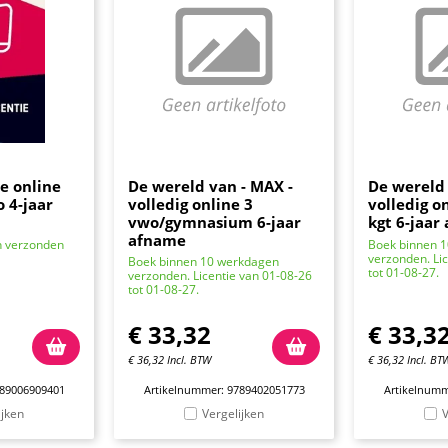
e online
De wereld van - MAX -
De wereld 
 4-jaar
volledig online 3
volledig o
vwo/gymnasium 6-jaar
kgt 6-jaar
afname
n verzonden
Boek binnen 
verzonden. Li
Boek binnen 10 werkdagen
tot 01-08-27.
verzonden. Licentie van 01-08-26
tot 01-08-27.
€
33,32
€
33,3
€
36,32
Incl. BTW
€
36,32
Incl. BT
789006909401
Artikelnummer: 9789402051773
Artikelnumm
ijken
Vergelijken
V