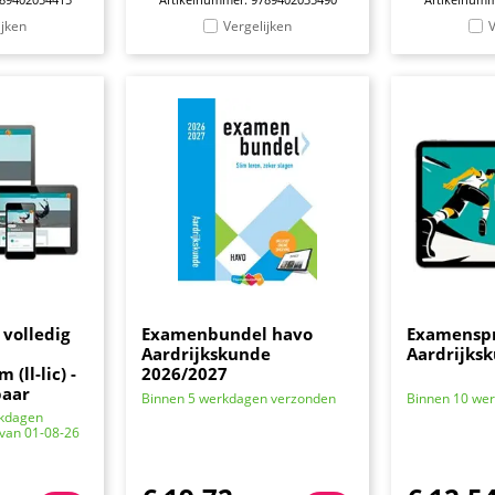
ijken
Vergelijken
V
volledig
Examenbundel havo
Examenspr
Aardrijkskunde
Aardrijks
(ll-lic) -
2026/2027
baar
Binnen 5 werkdagen verzonden
Binnen 10 we
rkdagen
 van 01-08-26