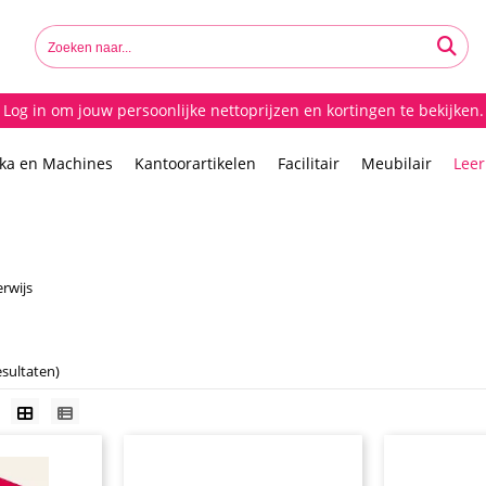
Log in om jouw persoonlijke nettoprijzen en kortingen te bekijken.
ika en Machines
Kantoorartikelen
Facilitair
Meubilair
Lee
rwijs
esultaten)