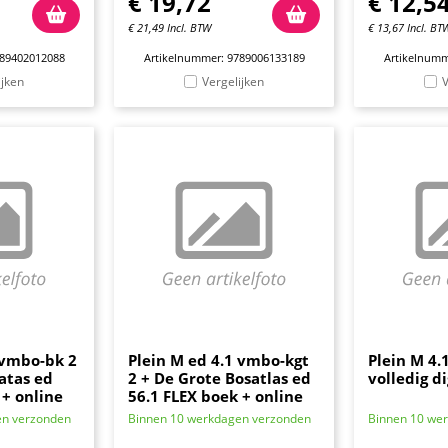
€
19,72
€
12,5
€
21,49
Incl. BTW
€
13,67
Incl. BT
789402012088
Artikelnummer: 9789006133189
Artikelnumm
ijken
Vergelijken
V
 vmbo-bk 2
Plein M ed 4.1 vmbo-kgt
Plein M 4.1
atas ed
2 + De Grote Bosatlas ed
volledig di
 + online
56.1 FLEX boek + online
en verzonden
Binnen 10 werkdagen verzonden
Binnen 10 we