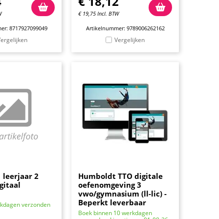
4
€
18,12
W
€
19,75
Incl. BTW
er: 8717927099049
Artikelnummer: 9789006262162
ergelijken
Vergelijken
 leerjaar 2
Humboldt TTO digitale
gitaal
oefenomgeving 3
vwo/gymnasium (ll-lic) -
Beperkt leverbaar
rkdagen verzonden
Boek binnen 10 werkdagen