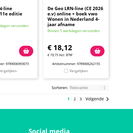
N-line
De Geo LRN-line (CE 2026
11e editie
e.v) online + boek vwo
Wonen in Nederland 4-
jaar afname
kdagen verzonden
Binnen 5 werkdagen verzonden
€
18,12
€
19,75
Incl. BTW
er: 9789006993073
Artikelnummer: 9789006262155
ergelijken
Vergelijken
Sorteren:
1
Volgende
2
3
Social media