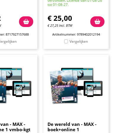
verzonden. Licentie van 01-08-26
tot 01-08-27.
2
€
25,00
W
€
27,25
Incl. BTW
er: 8717927157688
Artikelnummer: 9789402012194
ergelijken
Vergelijken
van - MAX -
De wereld van - MAX -
ne 1 vmbo-kgt
boek+online 1