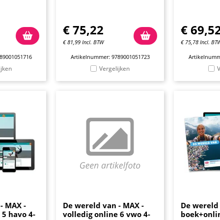
€
75,22
€
69,5
€
81,99
Incl. BTW
€
75,78
Incl. BT
789001051716
Artikelnummer: 9789001051723
Artikelnumm
ijken
Vergelijken
V
- MAX -
De wereld van - MAX -
De wereld 
 5 havo 4-
volledig online 6 vwo 4-
boek+onli