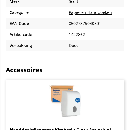
Merk
Scott
Categorie
Papieren Handdoeken
EAN Code
05027375040801
Artikelcode
1422862
Verpakking
Doos
Accessoires
Handdoekdispenser Kimberly Clark Aquarius i-