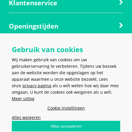
Klantenservice
Openingstijden
Gebruik van cookies
Contact
Wij maken gebruik van cookies om uw
gebruikerservaring te verbeteren. Tijdens uw bezoek
Social media
aan de website worden die opgeslagen op het
apparaat waarmee u onze website bezoekt. Lees
onze
privacy pagina
als u wilt weten hoe wij daar mee
omgaan. U kunt de cookies ook weigeren als u wilt.
Meer uitleg
VEILIG EN MAKKELIJK
BETALEN
Cookie instellingen
Alles weigeren
Alles accepteren