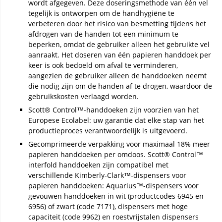
wordt afgegeven. Deze doseringsmethode van één vel
tegelijk is ontworpen om de handhygiëne te
verbeteren door het risico van besmetting tijdens het
afdrogen van de handen tot een minimum te
beperken, omdat de gebruiker alleen het gebruikte vel
aanraakt. Het doseren van één papieren handdoek per
keer is ook bedoeld om afval te verminderen,
aangezien de gebruiker alleen de handdoeken neemt
die nodig zijn om de handen af te drogen, waardoor de
gebruikskosten verlaagd worden.
Scott® Control™-handdoeken zijn voorzien van het
Europese Ecolabel: uw garantie dat elke stap van het
productieproces verantwoordelijk is uitgevoerd.
Gecomprimeerde verpakking voor maximaal 18% meer
papieren handdoeken per omdoos. Scott® Control™
interfold handdoeken zijn compatibel met
verschillende Kimberly-Clark™-dispensers voor
papieren handdoeken: Aquarius™-dispensers voor
gevouwen handdoeken in wit (productcodes 6945 en
6956) of zwart (code 7171), dispensers met hoge
capaciteit (code 9962) en roestvrijstalen dispensers