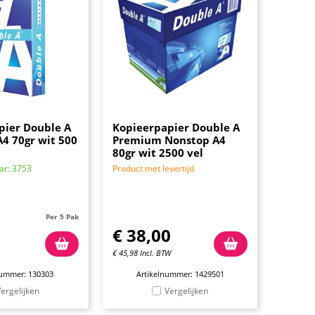
pier Double A
Kopieerpapier Double A
4 70gr wit 500
Premium Nonstop A4
80gr wit 2500 vel
ar: 3753
Product met levertijd
Per 5 Pak
€
38,00
€
45,98
Incl. BTW
nummer: 130303
Artikelnummer: 1429501
ergelijken
Vergelijken