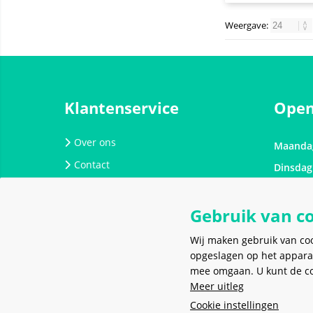
Weergave:
Klantenservice
Open
Over ons
Maanda
Contact
Dinsdag
Werken bij Meerkantoor
Woensd
Spaarprogramma
Gebruik van c
Donder
Verzending, bezorging en afhalen
Vrijdag
Wij maken gebruik van co
Onderhoud en reparatie
Zaterda
opgeslagen op het appara
mee omgaan. U kunt de coo
Zondag
Algemene voorwaarden
Meer uitleg
Retourneren
Cookie instellingen