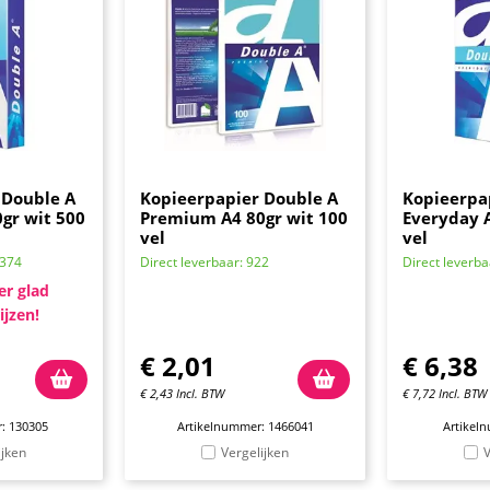
 Double A
Kopieerpapier Double A
Kopieerpa
gr wit 500
Premium A4 80gr wit 100
Everyday A
vel
vel
6374
Direct leverbaar: 922
Direct leverba
er glad
ijzen!
€
2,01
€
6,38
€
2,43
Incl. BTW
€
7,72
Incl. BTW
: 130305
Artikelnummer: 1466041
Artikel
ijken
Vergelijken
V