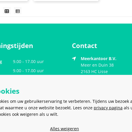
ingstijden
Contact
Meerkantoor B.V.
g
9.00 - 17.00 uur
Meer en Duin 38
9.00 - 17.00 uur
2163 HC
Lisse
Nederland
ag
9.00 - 17.00 uur
ookies
dag
9.00 - 17.00 uur
sales@meerkantoor.nl
9.00 - 17.00 uur
okies om uw gebruikerservaring te verbeteren. Tijdens uw bezoek 
0252 - 62 80 00
g
Gesloten
at waarmee u onze website bezoekt. Lees onze
privacy pagina
als 
kies ook weigeren als u wilt.
06 - 20 18 28 97
Gesloten
Alles weigeren