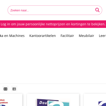
Log in om jouw persoonlijke nettoprijzen en kortingen te bekijken.
ika en Machines
Kantoorartikelen
Facilitair
Meubilair
Lee