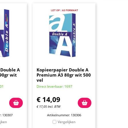
 Double A
Kopieerpapier Double A
90gr wit
Premium A3 80gr wit 500
vel
701
Direct leverbaar: 1697
€
14,09
€
17,05
Incl. BTW
: 130307
Artikelnummer: 130306
ijken
Vergelijken