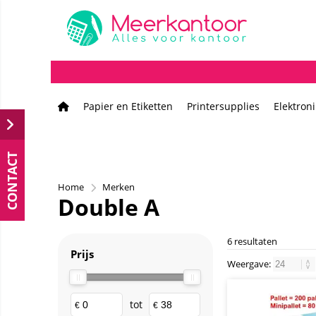
Papier en Etiketten
Printersupplies
Elektron
CONTACT
Home
Merken
Double A
6 resultaten
Prijs
Weergave:
tot
€
€