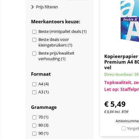
Prijs filteren
Meerkantoors keuze:
Beste (mini)pallet deals (1)
Beste deals voor
kleingebruikers (1)
Beste prijs/kwaliteit
Kopieerpapier
verhouding (1)
Premium A4 80
vel
Formaat
Direct leverbaar: 3
Topkwaliteit, ze
A4 (4)
Let op: Staffelpr
A3 (1)
€
5,49
Grammage
€
6,64
Incl. BTW
70 (1)
Artikelnummer
80 (3)
Vergel
90 (1)