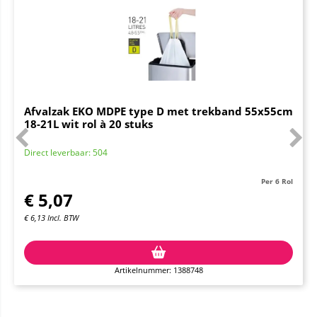
Afvalzak EKO MDPE type D met trekband 55x55cm
18-21L wit rol à 20 stuks
Direct leverbaar: 504
Per 6 Rol
€
5,07
€
6,13
Incl. BTW
Artikelnummer: 1388748