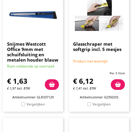
Snijmes Westcott
Glasschraper met
Office 9mm met
softgrip incl. 5 mesjes
schuifsluiting en
metalen houder blauw
Product met levertijd
Ruim voldoende op voorraad
Per 3 Stuk
€
1,63
€
6,12
€
1,97
Incl. BTW
€
7,41
Incl. BTW
Artikelnummer: GLR337129
Artikelnummer: 62350255
Vergelijken
Vergelijken