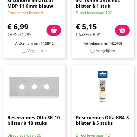
Secunorm Smartcut
SM 18mm antichoc
MDP 11,6mm blauw
blister à 1 stuk
Product met levertijd
Direct leverbaar: 102
€
6,99
€
5,15
€
8,46
Incl. BTW
€
6,23
Incl. BTW
Artikelnummer: 1438912
Artikelnummer: 1420708
Vergelijken
Vergelijken
Reservemes Olfa SK-10
Reservemes Olfa KB4-S
blister à 10 stuks
blister à 5 stuks
Direct leverbaar: 35
Direct leverbaar: 42