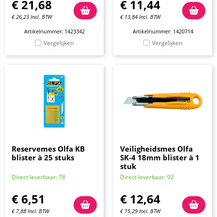
€
21,68
€
11,44
€
26,23
Incl. BTW
€
13,84
Incl. BTW
Artikelnummer: 1423342
Artikelnummer: 1420714
Vergelijken
Vergelijken
Reservemes Olfa KB
Veiligheidsmes Olfa
blister à 25 stuks
SK-4 18mm blister à 1
stuk
Direct leverbaar: 78
Direct leverbaar: 92
€
6,51
€
12,64
€
7,88
Incl. BTW
€
15,29
Incl. BTW