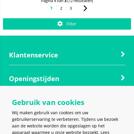
Pagina
1
van
3
(72 resultaten)
1
2
3
Filter
Klantenservice
Openingstijden
Gebruik van cookies
Contact
Wij maken gebruik van cookies om uw
gebruikerservaring te verbeteren. Tijdens uw bezoek
Social media
aan de website worden die opgeslagen op het
apparaat waarmee u onze website bezoekt. Lees