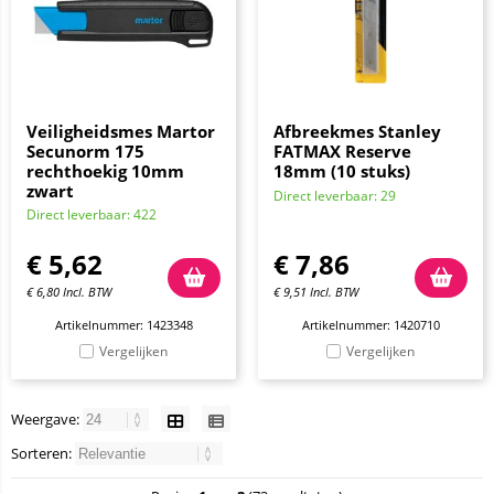
Veiligheidsmes Martor
Afbreekmes Stanley
Secunorm 175
FATMAX Reserve
rechthoekig 10mm
18mm (10 stuks)
zwart
Direct leverbaar: 29
Direct leverbaar: 422
€
5,62
€
7,86
€
6,80
Incl. BTW
€
9,51
Incl. BTW
Artikelnummer: 1423348
Artikelnummer: 1420710
Vergelijken
Vergelijken
Weergave:
Sorteren: