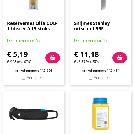
Reservemes Olfa COB-
Snijmes Stanley
1 blister à 15 stuks
uitschuif 99E
Direct leverbaar: 55
Direct leverbaar: 152
€
5,19
€
11,18
€
6,28
Incl. BTW
€
13,53
Incl. BTW
Artikelnummer: 1421305
Artikelnummer: 1421454
Vergelijken
Vergelijken