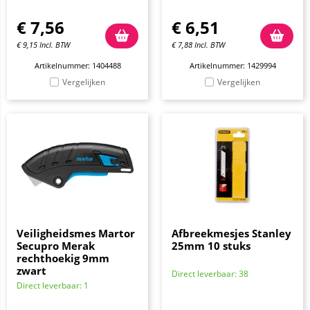
€
7,56
€
6,51
€
9,15
Incl. BTW
€
7,88
Incl. BTW
Artikelnummer: 1404488
Artikelnummer: 1429994
Vergelijken
Vergelijken
Veiligheidsmes Martor
Afbreekmesjes Stanley
Secupro Merak
25mm 10 stuks
rechthoekig 9mm
zwart
Direct leverbaar: 38
Direct leverbaar: 1