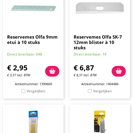
Reservemes Olfa 9mm
Reservemes Olfa SK-7
etui à 10 stuks
12mm blister à 10
stuks
Direct leverbaar: 648
Direct leverbaar: 18
€
2,95
€
6,87
€
3,57
Incl. BTW
€
8,31
Incl. BTW
Artikelnummer: 1399669
Artikelnummer: 1404486
Vergelijken
Vergelijken