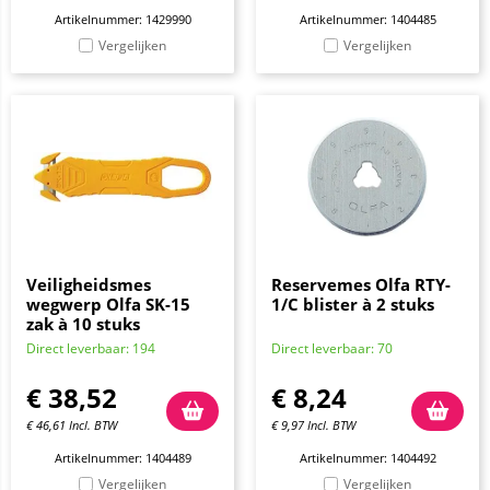
Artikelnummer: 1429990
Artikelnummer: 1404485
Vergelijken
Vergelijken
Veiligheidsmes
Reservemes Olfa RTY-
wegwerp Olfa SK-15
1/C blister à 2 stuks
zak à 10 stuks
Direct leverbaar: 194
Direct leverbaar: 70
€
38,52
€
8,24
€
46,61
Incl. BTW
€
9,97
Incl. BTW
Artikelnummer: 1404489
Artikelnummer: 1404492
Vergelijken
Vergelijken