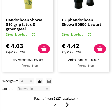
Handschoen Showa
Griphandschoen
310 grip latex S
Showa B0500 L zwart
groen/geel
Direct leverbaar: 176
Direct leverbaar: 175
€
4,03
€
4,42
€
4,88
Incl. BTW
€
5,35
Incl. BTW
Artikelnummer: 890859
Artikelnummer: 1388844
Vergelijken
Vergelijken
Weergave:
Sorteren:
Pagina
1
van
2
(27 resultaten)
1
2