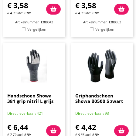
€
3,58
€
3,58
€
4,33
Incl. BTW
€
4,33
Incl. BTW
Artikelnummer: 1388843
Artikelnummer: 1388853
Vergelijken
Vergelijken
Handschoen Showa
Griphandschoen
381 grip nitril L grijs
Showa B0500 S zwart
Direct leverbaar: 421
Direct leverbaar: 93
€
6,44
€
4,42
€
7,79
Incl. BTW
€
5,35
Incl. BTW