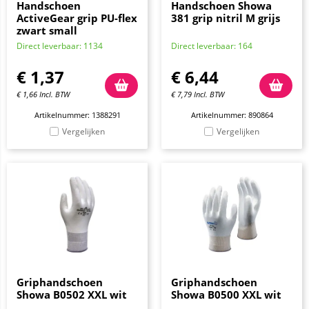
Handschoen
Handschoen Showa
ActiveGear grip PU-flex
381 grip nitril M grijs
zwart small
Direct leverbaar: 1134
Direct leverbaar: 164
€
1,37
€
6,44
€
1,66
Incl. BTW
€
7,79
Incl. BTW
Artikelnummer: 1388291
Artikelnummer: 890864
Vergelijken
Vergelijken
Griphandschoen
Griphandschoen
Showa B0502 XXL wit
Showa B0500 XXL wit