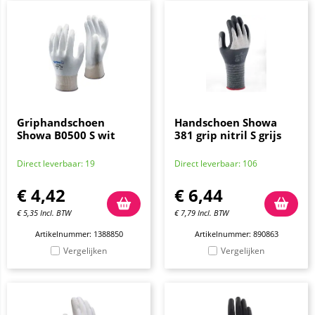
Griphandschoen
Handschoen Showa
Showa B0500 S wit
381 grip nitril S grijs
Direct leverbaar: 19
Direct leverbaar: 106
€
4,42
€
6,44
€
5,35
Incl. BTW
€
7,79
Incl. BTW
Artikelnummer: 1388850
Artikelnummer: 890863
Vergelijken
Vergelijken