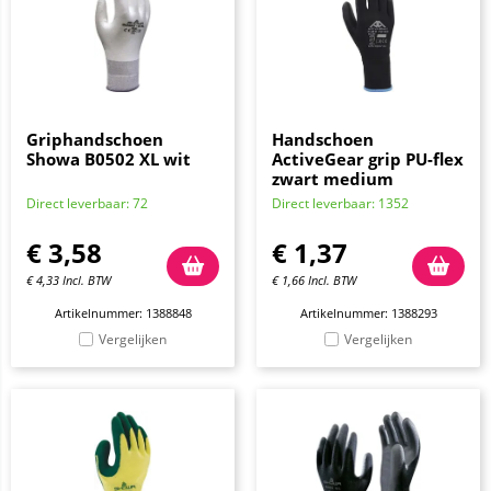
Griphandschoen
Handschoen
Showa B0502 XL wit
ActiveGear grip PU-flex
zwart medium
Direct leverbaar: 72
Direct leverbaar: 1352
€
3,58
€
1,37
€
4,33
Incl. BTW
€
1,66
Incl. BTW
Artikelnummer: 1388848
Artikelnummer: 1388293
Vergelijken
Vergelijken