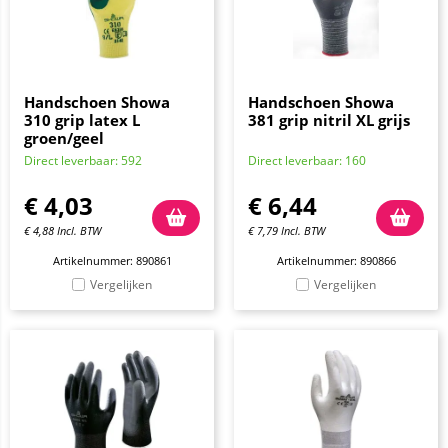
Handschoen Showa
Handschoen Showa
310 grip latex L
381 grip nitril XL grijs
groen/geel
Direct leverbaar: 592
Direct leverbaar: 160
€
4,03
€
6,44
€
4,88
Incl. BTW
€
7,79
Incl. BTW
Artikelnummer: 890861
Artikelnummer: 890866
Vergelijken
Vergelijken