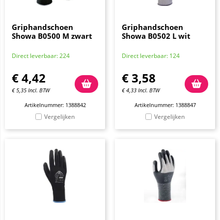
Griphandschoen
Griphandschoen
Showa B0500 M zwart
Showa B0502 L wit
Direct leverbaar: 224
Direct leverbaar: 124
€
4,42
€
3,58
€
5,35
Incl. BTW
€
4,33
Incl. BTW
Artikelnummer: 1388842
Artikelnummer: 1388847
Vergelijken
Vergelijken