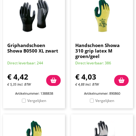
Griphandschoen
Handschoen Showa
Showa B0500 XL zwart
310 grip latex M
groen/geel
Direct leverbaar: 244
Direct leverbaar: 386
€
4,42
€
4,03
€
5,35
Incl. BTW
€
4,88
Incl. BTW
Artikelnummer: 1388838
Artikelnummer: 890860
Vergelijken
Vergelijken