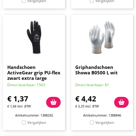
Vergelijken
Vergelijken
Handschoen
Griphandschoen
ActiveGear grip PU-flex
Showa B0500 L wit
zwart extra large
Direct leverbaar: 1563
Direct leverbaar: 81
€
1,37
€
4,42
€
1,66
Incl. BTW
€
5,35
Incl. BTW
Artikelnummer: 1388292
Artikelnummer: 1388846
Vergelijken
Vergelijken