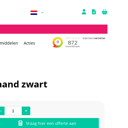
rmiddelen
Acties
aand zwart
Vraag hier een offerte aan