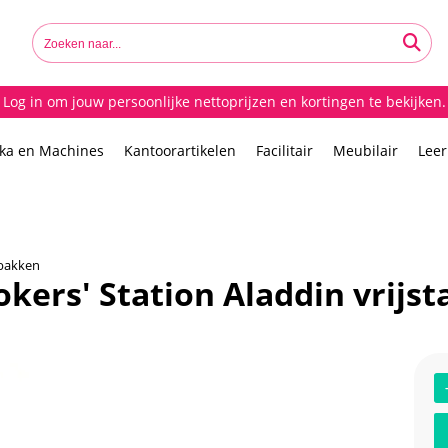
Log in om jouw persoonlijke nettoprijzen en kortingen te bekijken.
ika en Machines
Kantoorartikelen
Facilitair
Meubilair
Lee
lbakken
ers' Station Aladdin vrijst