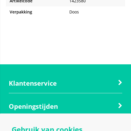
Artikelcode
1423580
Verpakking
Doos
Klantenservice
Openingstijden
Gebruik van cookies
Contact