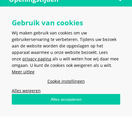
Gebruik van cookies
Contact
Wij maken gebruik van cookies om uw
gebruikerservaring te verbeteren. Tijdens uw bezoek
Social media
aan de website worden die opgeslagen op het
apparaat waarmee u onze website bezoekt. Lees
onze
privacy pagina
als u wilt weten hoe wij daar mee
omgaan. U kunt de cookies ook weigeren als u wilt.
Meer uitleg
VEILIG EN MAKKELIJK
BETALEN
Cookie instellingen
Alles weigeren
Alles accepteren
Algemene voorwaarden
-
Privacy policy
-
Cookies
- Copyright ©
2026
Meerkantoor