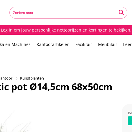
Log in om jouw persoonlijke nettoprijzen en kortingen te bekijken.
ika en Machines
Kantoorartikelen
Facilitair
Meubilair
Lee
kantoor
Kunstplanten
tic pot Ø14,5cm 68x50cm
Be