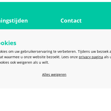
ingstijden
Contact
Meerkantoor B.V.
g
9.00 - 17.00 uur
Meer en Duin 38
ookies
9.00 - 17.00 uur
2163 HC
Lisse
Nederland
ag
9.00 - 17.00 uur
okies om uw gebruikerservaring te verbeteren. Tijdens uw bezoek 
at waarmee u onze website bezoekt. Lees onze
dag
9.00 - 17.00 uur
privacy pagina
als 
sales@meerkantoor.nl
kies ook weigeren als u wilt.
9.00 - 17.00 uur
0252 - 62 80 00
g
Gesloten
Alles weigeren
06 - 20 18 28 97
Gesloten