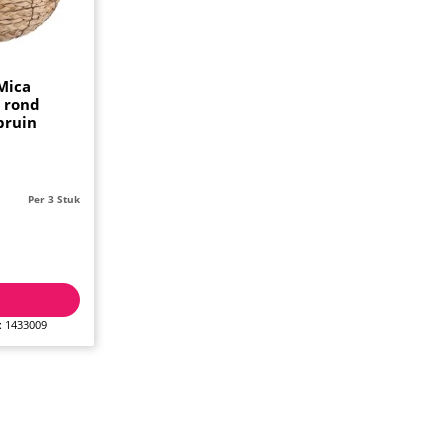
Mica
 rond
bruin
Per 3 Stuk
: 1433009