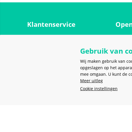
Klantenservice
Open
Over ons
Maanda
Contact
Gebruik van c
Dinsdag
Werken bij Meerkantoor
Woensd
Wij maken gebruik van co
Spaarprogramma
opgeslagen op het appara
Donder
mee omgaan. U kunt de coo
Verzending, bezorging en afhalen
Vrijdag
Meer uitleg
Onderhoud en reparatie
Zaterda
Cookie instellingen
Zondag
Algemene voorwaarden
Retourneren
Privacy policy