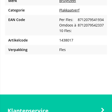
Merk
Bruynzeel
Categorie
Plakkaatverf
EAN Code
Per Fles:
8712079541934
Omdoos à
8712079542337
10 Fles:
Artikelcode
1438017
Verpakking
Fles
Klantenservice