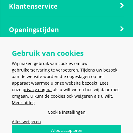
Klantenservice
Openingstijden
Gebruik van cookies
Contact
Wij maken gebruik van cookies om uw
gebruikerservaring te verbeteren. Tijdens uw bezoek
Social media
aan de website worden die opgeslagen op het
apparaat waarmee u onze website bezoekt. Lees
onze
privacy pagina
als u wilt weten hoe wij daar mee
omgaan. U kunt de cookies ook weigeren als u wilt.
Meer uitleg
VEILIG EN MAKKELIJK
BETALEN
Cookie instellingen
Alles weigeren
Alles accepteren