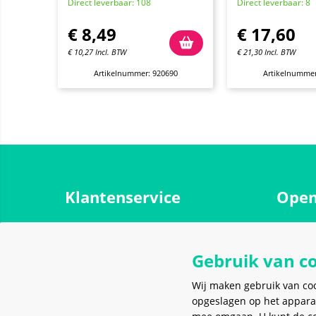
Direct leverbaar: 108
Direct leverbaar: 8
€
8,49
€
17,60
€
10,27
Incl. BTW
€
21,30
Incl. BTW
Artikelnummer: 920690
Artikelnummer
Klantenservice
Open
Over ons
Maanda
Contact
Gebruik van c
Dinsdag
Werken bij Meerkantoor
Woensd
Wij maken gebruik van co
Spaarprogramma
opgeslagen op het appara
Donder