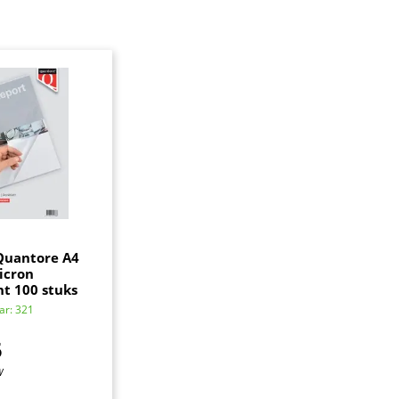
Quantore A4
icron
t 100 stuks
ar: 321
5
W