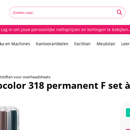
Log in om jouw persoonlijke nettoprijzen en kortingen te bekijken.
ika en Machines
Kantoorartikelen
Facilitair
Meubilair
Lee
ltstiften voor overheadsheets
ocolor 318 permanent F set à