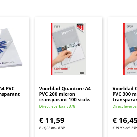
A4 PVC
Voorblad Quantore A4
Voorblad 
nsparant
PVC 200 micron
PVC 300 m
transparant 100 stuks
transparan
Direct leverbaar: 378
Direct leverba
€
11,59
€
16,4
€
14,02
Incl. BTW
€
19,90
Incl. BT