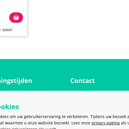
: 920691
ingstijden
Contact
Meerkantoor B.V.
g
9.00 - 17.00 uur
Meer en Duin 38
ookies
9.00 - 17.00 uur
2163 HC
Lisse
Nederland
ag
9.00 - 17.00 uur
okies om uw gebruikerservaring te verbeteren. Tijdens uw bezoek 
at waarmee u onze website bezoekt. Lees onze
dag
9.00 - 17.00 uur
privacy pagina
als 
sales@meerkantoor.nl