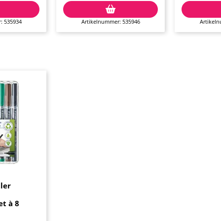
: 535934
Artikelnummer: 535946
Artikel
tler
t à 8