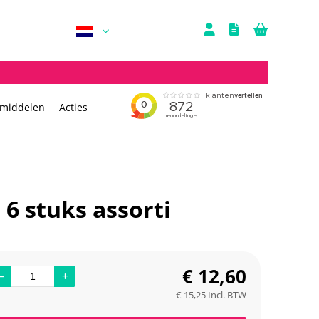
rmiddelen
Acties
 6 stuks assorti
€
12,60
€
15,25
Incl. BTW