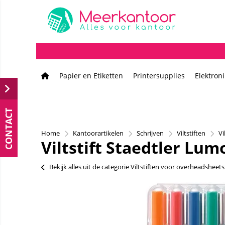
Papier en Etiketten
Printersupplies
Elektron
CONTACT
Home
Kantoorartikelen
Schrijven
Viltstiften
Vi
Viltstift Staedtler Lum
Bekijk alles uit de categorie Viltstiften voor overheadsheets