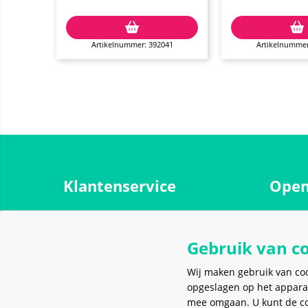
Artikelnummer: 392041
Artikelnummer
Klantenservice
Open
Over ons
Maanda
Contact
Gebruik van c
Dinsdag
Werken bij Meerkantoor
Woensd
Wij maken gebruik van co
Spaarprogramma
opgeslagen op het appara
Donder
mee omgaan. U kunt de coo
Verzending, bezorging en afhalen