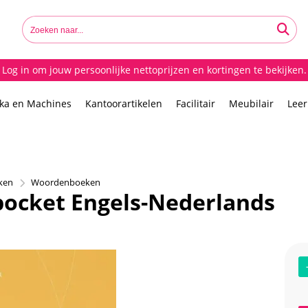
Log in om jouw persoonlijke nettoprijzen en kortingen te bekijken.
ika en Machines
Kantoorartikelen
Facilitair
Meubilair
Lee
ken
Woordenboeken
ocket Engels-Nederlands