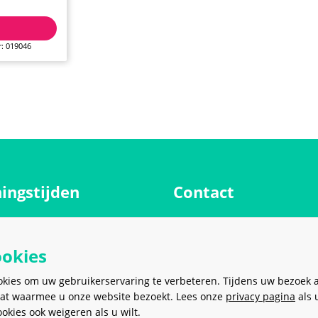
: 019046
ingstijden
Contact
Meerkantoor B.V.
g
9.00 - 17.00 uur
Meer en Duin 38
ookies
9.00 - 17.00 uur
2163 HC
Lisse
Nederland
ag
9.00 - 17.00 uur
okies om uw gebruikerservaring te verbeteren. Tijdens uw bezoek 
at waarmee u onze website bezoekt. Lees onze
dag
9.00 - 17.00 uur
privacy pagina
als 
sales@meerkantoor.nl
kies ook weigeren als u wilt.