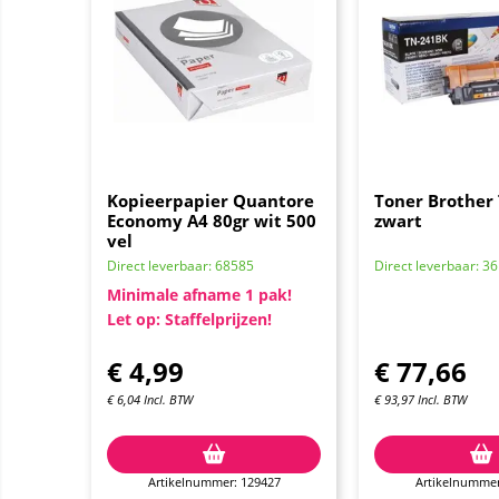
Kopieerpapier Quantore
Toner Brother
Economy A4 80gr wit 500
zwart
vel
Direct leverbaar: 68585
Direct leverbaar: 36
Minimale afname 1 pak!
Let op: Staffelprijzen!
€
4,99
€
77,66
€
6,04
Incl. BTW
€
93,97
Incl. BTW
Artikelnummer: 129427
Artikelnummer