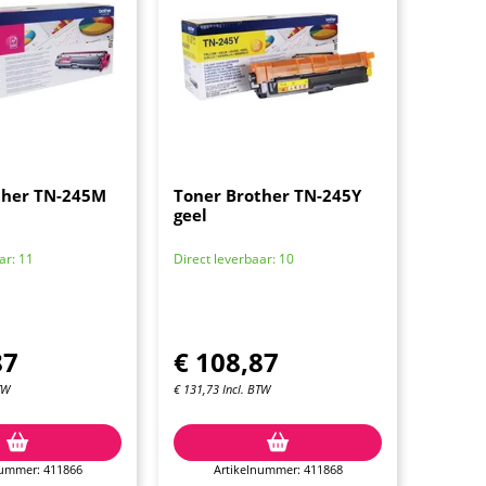
ther TN-245M
Toner Brother TN-245Y
geel
ar: 11
Direct leverbaar: 10
87
€
108,87
TW
€
131,73
Incl. BTW
nummer: 411866
Artikelnummer: 411868