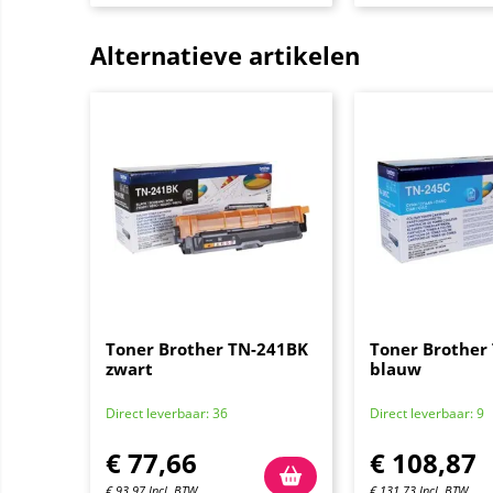
Alternatieve artikelen
Toner Brother TN-241BK
Toner Brother
zwart
blauw
Direct leverbaar: 36
Direct leverbaar: 9
€
77,66
€
108,87
€
93,97
Incl. BTW
€
131,73
Incl. BTW