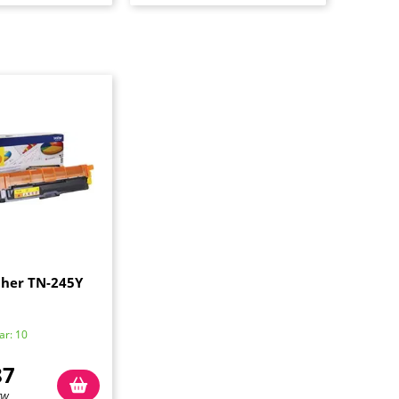
ther TN-245Y
ar: 10
87
TW