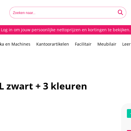
Log in om jouw persoonlijke nettoprijzen en kortingen te bekijken.
ika en Machines
Kantoorartikelen
Facilitair
Meubilair
Lee
 zwart + 3 kleuren