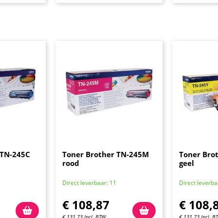
 TN-245C
Toner Brother TN-245M
Toner Bro
rood
geel
Direct leverbaar: 11
Direct leverba
€
108,87
€
108,
€
131,73
Incl. BTW
€
131,73
Incl. B