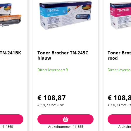
 TN-241BK
Toner Brother TN-245C
Toner Bro
blauw
rood
Direct leverbaar: 9
Direct leverba
€
108,87
€
108,
€
131,73
Incl. BTW
€
131,73
Incl. B
: 411860
Artikelnummer: 411865
Artikel