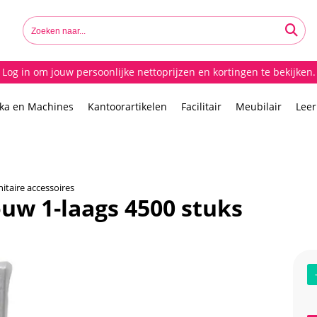
Log in om jouw persoonlijke nettoprijzen en kortingen te bekijken.
ika en Machines
Kantoorartikelen
Facilitair
Meubilair
Lee
nitaire accessoires
uw 1-laags 4500 stuks