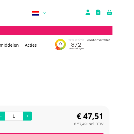
rmiddelen
Acties
€
47,51
€
57,49
Incl. BTW