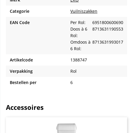
Categorie
Vuilniszakken
EAN Code
Per Rol:
6951800600690
Doos à 6
8713631190553
Rol:
Omdoos à
8713631993017
6 Rol:
Artikelcode
1388747
Verpakking
Rol
Bestellen per
6
Accessoires