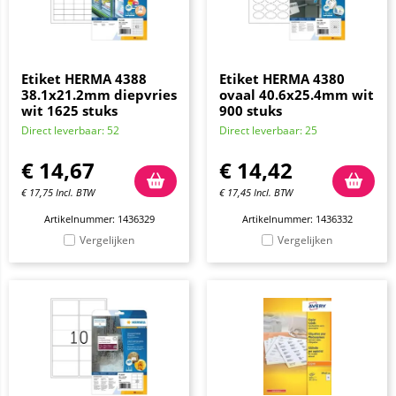
Etiket HERMA 4388
Etiket HERMA 4380
38.1x21.2mm diepvries
ovaal 40.6x25.4mm wit
wit 1625 stuks
900 stuks
Direct leverbaar: 52
Direct leverbaar: 25
€
14,67
€
14,42
€
17,75
Incl. BTW
€
17,45
Incl. BTW
Artikelnummer: 1436329
Artikelnummer: 1436332
Vergelijken
Vergelijken