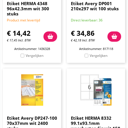
Etiket HERMA 4348
Etiket Avery DP001
96x42.3mm wit 300
210x297 wit 100 stuks
stuks
Product met levertijd
Direct leverbaar: 36
€
14,42
€
34,86
€
17,45
Incl. BTW
€
42,18
Incl. BTW
Artikelnummer: 1436328
Artikelnummer: 817118
Vergelijken
Vergelijken
Etiket Avery DP247-100
Etiket HERMA 8332
70x37mm wit 2400
99.1x93.1mm