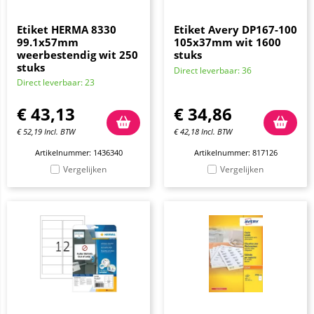
Etiket HERMA 8330
Etiket Avery DP167-100
99.1x57mm
105x37mm wit 1600
weerbestendig wit 250
stuks
stuks
Direct leverbaar: 36
Direct leverbaar: 23
€
43,13
€
34,86
€
52,19
Incl. BTW
€
42,18
Incl. BTW
Artikelnummer: 1436340
Artikelnummer: 817126
Vergelijken
Vergelijken