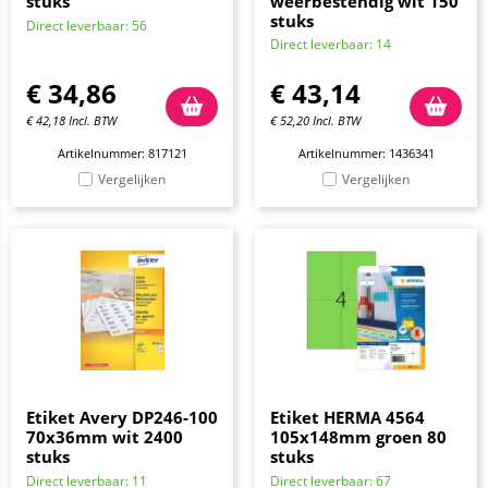
stuks
weerbestendig wit 150
stuks
Direct leverbaar: 56
Direct leverbaar: 14
€
34,86
€
43,14
€
42,18
Incl. BTW
€
52,20
Incl. BTW
Artikelnummer: 817121
Artikelnummer: 1436341
Vergelijken
Vergelijken
Etiket Avery DP246-100
Etiket HERMA 4564
70x36mm wit 2400
105x148mm groen 80
stuks
stuks
Direct leverbaar: 11
Direct leverbaar: 67