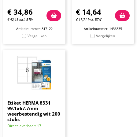
€
34,86
€
14,64
€
42,18
Incl. BTW
€
17,71
Incl. BTW
Artikelnummer: 817122
Artikelnummer: 1436335
Vergelijken
Vergelijken
Etiket HERMA 8331
99.1x67.7mm
weerbestendig wit 200
stuks
Direct leverbaar: 17