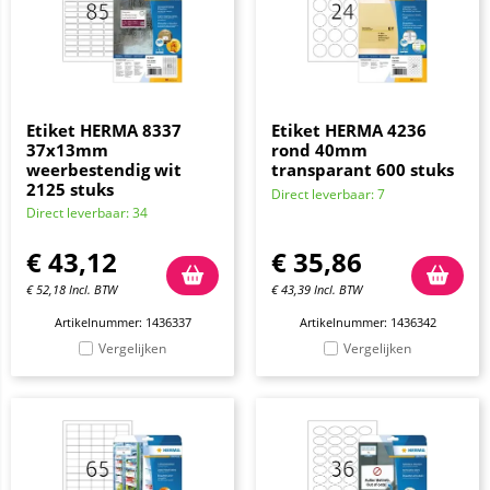
Etiket HERMA 8337
Etiket HERMA 4236
37x13mm
rond 40mm
weerbestendig wit
transparant 600 stuks
2125 stuks
Direct leverbaar: 7
Direct leverbaar: 34
€
43,12
€
35,86
€
52,18
Incl. BTW
€
43,39
Incl. BTW
Artikelnummer: 1436337
Artikelnummer: 1436342
Vergelijken
Vergelijken