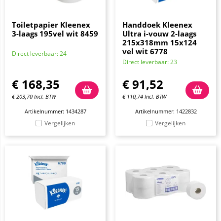
Toiletpapier Kleenex
Handdoek Kleenex
3-laags 195vel wit 8459
Ultra i-vouw 2-laags
215x318mm 15x124
vel wit 6778
Direct leverbaar: 24
Direct leverbaar: 23
€
168,35
€
91,52
€
203,70
Incl. BTW
€
110,74
Incl. BTW
Artikelnummer: 1434287
Artikelnummer: 1422832
Vergelijken
Vergelijken