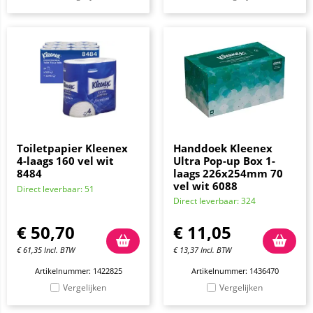
Toiletpapier Kleenex
Handdoek Kleenex
4-laags 160 vel wit
Ultra Pop-up Box 1-
8484
laags 226x254mm 70
vel wit 6088
Direct leverbaar: 51
Direct leverbaar: 324
€
50,70
€
11,05
€
61,35
Incl. BTW
€
13,37
Incl. BTW
Artikelnummer: 1422825
Artikelnummer: 1436470
Vergelijken
Vergelijken