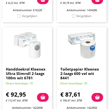
€
4,22
Incl. BTW
€
39,78
Incl. BTW
Artikelnummer: E16228
Artikelnummer: 1434286
Vergelijken
Vergelijken
Handdoekrol Kleenex
Toiletpapier Kleenex
Ultra Slimroll 2-laags
2-laags 600 vel wit
100m wit 6781
8441
Direct leverbaar: 10
Direct leverbaar: 35
€
92,95
€
87,61
€
112,47
Incl. BTW
€
106,01
Incl. BTW
Artikelnummer: 1422838
Artikelnummer: 1422856