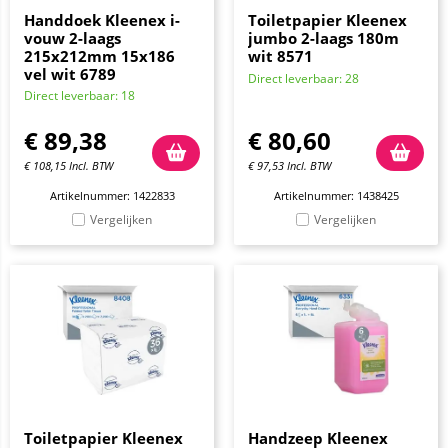
Handdoek Kleenex i-
Toiletpapier Kleenex
vouw 2-laags
jumbo 2-laags 180m
215x212mm 15x186
wit 8571
vel wit 6789
Direct leverbaar: 28
Direct leverbaar: 18
€
89,38
€
80,60
€
108,15
Incl. BTW
€
97,53
Incl. BTW
Artikelnummer: 1422833
Artikelnummer: 1438425
Vergelijken
Vergelijken
Toiletpapier Kleenex
Handzeep Kleenex