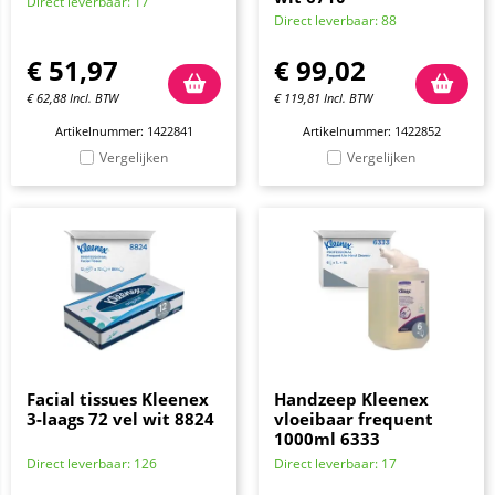
Direct leverbaar: 17
Direct leverbaar: 88
€
51,97
€
99,02
€
62,88
Incl. BTW
€
119,81
Incl. BTW
Artikelnummer: 1422841
Artikelnummer: 1422852
Vergelijken
Vergelijken
Facial tissues Kleenex
Handzeep Kleenex
3-laags 72 vel wit 8824
vloeibaar frequent
1000ml 6333
Direct leverbaar: 126
Direct leverbaar: 17