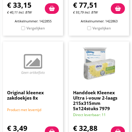
€
33,15
€
77,51
€
40,11
Incl. BTW
€
93,79
Incl. BTW
Artikelnummer: 1422855
Artikelnummer: 1422863
Vergelijken
Vergelijken
Original kleenex
Handdoek Kleenex
zakdoekjes 8x
Ultra i-vouw 2-laags
215x315mm
5x124stuks 7979
Product met levertijd
Direct leverbaar: 11
€
3,49
€
32,88