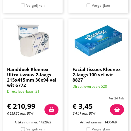
Vergelijken
Vergelijken
Handdoek Kleenex
Facial tissues Kleenex
Ultra i-vouw 2-laags
2-laags 100 vel wit
215x415mm 30x94 vel
8827
wit 6772
Direct leverbaar: 528
Direct leverbaar: 21
Per 24 Pak
€
210,99
€
3,45
€
255,30
Incl. BTW
€
4,17
Incl. BTW
Artikelnummer: 1422922
Artikelnummer: 1436469
Vergelijken
Vergelijken