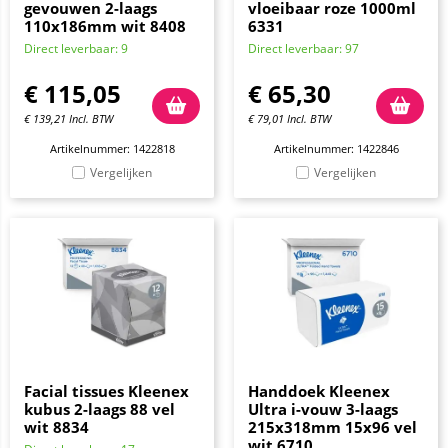
gevouwen 2-laags
vloeibaar roze 1000ml
110x186mm wit 8408
6331
Direct leverbaar: 9
Direct leverbaar: 97
€
115,05
€
65,30
€
139,21
Incl. BTW
€
79,01
Incl. BTW
Artikelnummer: 1422818
Artikelnummer: 1422846
Vergelijken
Vergelijken
Facial tissues Kleenex
Handdoek Kleenex
kubus 2-laags 88 vel
Ultra i-vouw 3-laags
wit 8834
215x318mm 15x96 vel
wit 6710