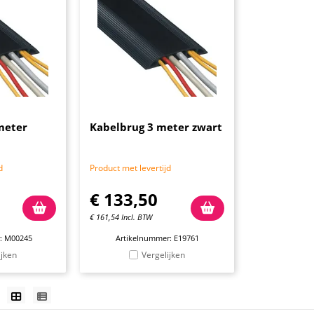
meter
Kabelbrug 3 meter zwart
d
Product met levertijd
€
133,50
€
161,54
Incl. BTW
: M00245
Artikelnummer: E19761
ijken
Vergelijken