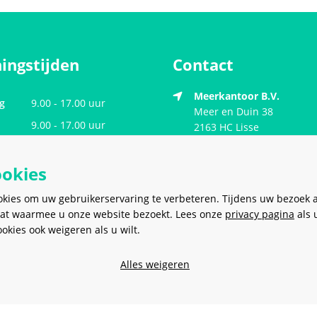
ingstijden
Contact
Meerkantoor B.V.
g
9.00 - 17.00 uur
Meer en Duin 38
9.00 - 17.00 uur
2163 HC
Lisse
Nederland
ag
9.00 - 17.00 uur
ookies
dag
9.00 - 17.00 uur
sales@meerkantoor.nl
9.00 - 17.00 uur
okies om uw gebruikerservaring te verbeteren. Tijdens uw bezoek 
0252 - 62 80 00
g
Gesloten
at waarmee u onze website bezoekt. Lees onze
privacy pagina
als 
kies ook weigeren als u wilt.
06 - 20 18 28 97
Gesloten
Alles weigeren