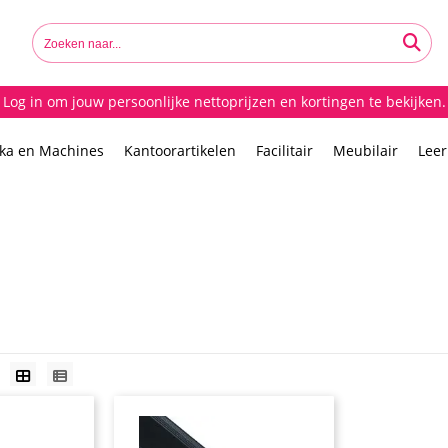
Log in om jouw persoonlijke nettoprijzen en kortingen te bekijken.
ika en Machines
Kantoorartikelen
Facilitair
Meubilair
Lee