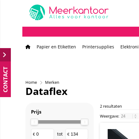
Papier en Etiketten
Printersupplies
Elektron
CONTACT
Home
Merken
Dataflex
2 resultaten
Prijs
Weergave:
tot
€
€