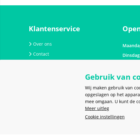
Klantenservice
Open
Over ons
Maanda
Contact
Dinsdag
Werken bij Meerkantoor
Woensd
Spaarprogramma
Gebruik van c
Donder
Verzending, bezorging en afhalen
Vrijdag
Wij maken gebruik van co
Onderhoud en reparatie
Zaterda
opgeslagen op het appara
mee omgaan. U kunt de coo
Zondag
Algemene voorwaarden
Meer uitleg
Retourneren
Cookie instellingen
Privacy policy