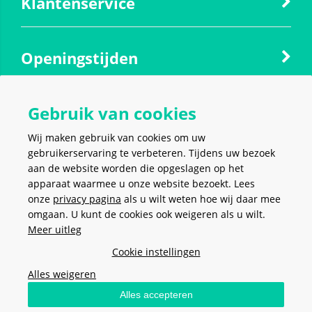
Klantenservice
Openingstijden
Gebruik van cookies
Contact
Wij maken gebruik van cookies om uw
gebruikerservaring te verbeteren. Tijdens uw bezoek
Social media
aan de website worden die opgeslagen op het
apparaat waarmee u onze website bezoekt. Lees
onze
privacy pagina
als u wilt weten hoe wij daar mee
omgaan. U kunt de cookies ook weigeren als u wilt.
Meer uitleg
VEILIG EN MAKKELIJK
BETALEN
Cookie instellingen
Alles weigeren
Alles accepteren